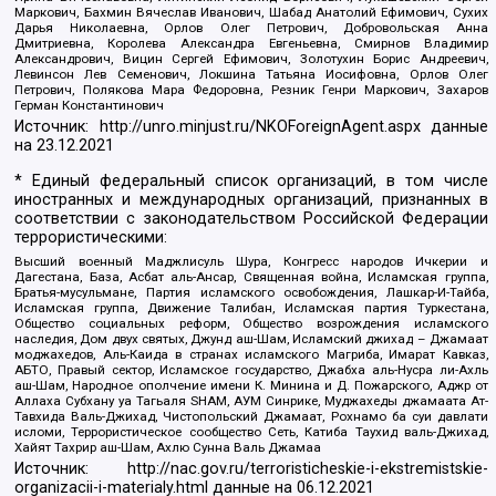
Маркович, Бахмин Вячеслав Иванович, Шабад Анатолий Ефимович, Сухих
Дарья Николаевна, Орлов Олег Петрович, Добровольская Анна
Дмитриевна, Королева Александра Евгеньевна, Смирнов Владимир
Александрович, Вицин Сергей Ефимович, Золотухин Борис Андреевич,
Левинсон Лев Семенович, Локшина Татьяна Иосифовна, Орлов Олег
Петрович, Полякова Мара Федоровна, Резник Генри Маркович, Захаров
Герман Константинович
Источник:
http://unro.minjust.ru/NKOForeignAgent.aspx
данные
на
23.12.2021
* Единый федеральный список организаций, в том числе
иностранных и международных организаций, признанных в
соответствии с законодательством Российской Федерации
террористическими:
Высший военный Маджлисуль Шура, Конгресс народов Ичкерии и
Дагестана, База, Асбат аль-Ансар, Священная война, Исламская группа,
Братья-мусульмане, Партия исламского освобождения, Лашкар-И-Тайба,
Исламская группа, Движение Талибан, Исламская партия Туркестана,
Общество социальных реформ, Общество возрождения исламского
наследия, Дом двух святых, Джунд аш-Шам, Исламский джихад – Джамаат
моджахедов, Аль-Каида в странах исламского Магриба, Имарат Кавказ,
АБТО, Правый сектор, Исламское государство, Джабха аль-Нусра ли-Ахль
аш-Шам, Народное ополчение имени К. Минина и Д. Пожарского, Аджр от
Аллаха Субхану уа Тагьаля SHAM, АУМ Синрике, Муджахеды джамаата Ат-
Тавхида Валь-Джихад, Чистопольский Джамаат, Рохнамо ба суи давлати
исломи, Террористическое сообщество Сеть, Катиба Таухид валь-Джихад,
Хайят Тахрир аш-Шам, Ахлю Сунна Валь Джамаа
Источник:
http://nac.gov.ru/terroristicheskie-i-ekstremistskie-
organizacii-i-materialy.html
данные на
06.12.2021