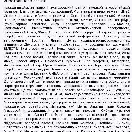
иностранного агента:
Гражданин.Армия.Право, Нижегородский центр немецкой и европейской
культуры, Центр гендерных исследований, Фонд защиты прав граждан Штаб,
Институт права и публичной политики, Фонд борьбы с коррупцией, Альянс
врачей, НАСИЛИЮ.НЕТ, Мы против СПИДа, СВЕЧА, Открытый Петербург,
Гуманитарное действие, Лига Избирателей, Правовая инициатива,
Гражданская инициатива против экологической преступности,
Гражданский Союз, "Хасдей Ерушалаим" (Милосердие), Центр поддержки и
содействия развитию средств массовой информации, В защиту прав
заключенных, Горячая Линия, Центр социально-информационных
инициатив Действие, Институт глобализации и социальных движений,
ВМЕСТЕ, Благотворительный фонд охраны здоровья и защиты прав
граждан, Благотворительный фонд помощи осужденным и их семьям, Фонд
Тольятти, Новое время, Серебряная тайга, Так-Так-Так, центр Сова, центр
Анна, Проект Апрель, Самарская губерния, Эра здоровья, Мемориал,
Аналитический Центр Юрия Левады, Издательство Парк Гагарина, Фонд
содействия имени Андрея Рылькова, Сфера, Уральская правозащитная
группа, Женщины Евразии, СИБАЛЬТ, Институт прав человека, Фонд защиты
гласности, Российский исследовательский центр по правам человека,
Дальневосточный центр развития гражданских инициатив и социального
партнерства, Пермский региональный правозащитный центр, Гражданское
действие, Центр независимых социологических исследований, Сутяжник,
АКАДЕМИЯ ПО ПРАВАМ ЧЕЛОВЕКА, Частное учреждение в Калининграде по
административной поддержке реализации программ и проектов Совета
Министров северных стран, Центр развития некоммерческих организаций,
Гражданское содействие, Интернешнл-Р, Центр Защиты Прав Средств
Массовой Информации, Институт развития прессы - Сибирь, Частное
учреждение в Санкт-Петербурге по административной поддержке
реализации программ и проектов Совета Министров Северных Стран, Фонд
поддержки свободы прессы, Гражданский контроль, Человек и Закон,
Общественная комиссия по сохранению наследия академика Сахарова,
МЕМО. РУ, Институт региональной прессы, Институт Развития Свободы