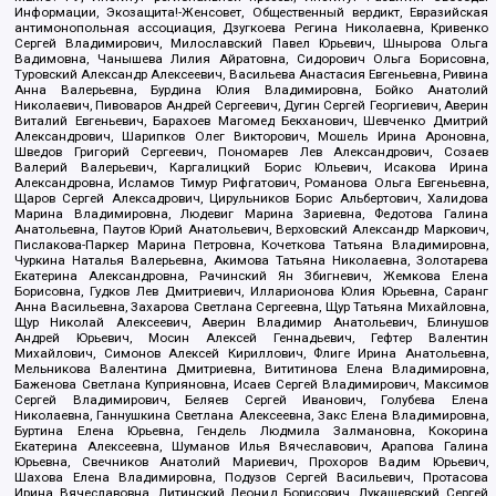
Информации, Экозащита!-Женсовет, Общественный вердикт, Евразийская
антимонопольная ассоциация, Дзугкоева Регина Николаевна, Кривенко
Сергей Владимирович, Милославский Павел Юрьевич, Шнырова Ольга
Вадимовна, Чанышева Лилия Айратовна, Сидорович Ольга Борисовна,
Туровский Александр Алексеевич, Васильева Анастасия Евгеньевна, Ривина
Анна Валерьевна, Бурдина Юлия Владимировна, Бойко Анатолий
Николаевич, Пивоваров Андрей Сергеевич, Дугин Сергей Георгиевич, Аверин
Виталий Евгеньевич, Барахоев Магомед Бекханович, Шевченко Дмитрий
Александрович, Шарипков Олег Викторович, Мошель Ирина Ароновна,
Шведов Григорий Сергеевич, Пономарев Лев Александрович, Созаев
Валерий Валерьевич, Каргалицкий Борис Юльевич, Исакова Ирина
Александровна, Исламов Тимур Рифгатович, Романова Ольга Евгеньевна,
Щаров Сергей Алексадрович, Цирульников Борис Альбертович, Халидова
Марина Владимировна, Людевиг Марина Зариевна, Федотова Галина
Анатольевна, Паутов Юрий Анатольевич, Верховский Александр Маркович,
Пислакова-Паркер Марина Петровна, Кочеткова Татьяна Владимировна,
Чуркина Наталья Валерьевна, Акимова Татьяна Николаевна, Золотарева
Екатерина Александровна, Рачинский Ян Збигневич, Жемкова Елена
Борисовна, Гудков Лев Дмитриевич, Илларионова Юлия Юрьевна, Саранг
Анна Васильевна, Захарова Светлана Сергеевна, Щур Татьяна Михайловна,
Щур Николай Алексеевич, Аверин Владимир Анатольевич, Блинушов
Андрей Юрьевич, Мосин Алексей Геннадьевич, Гефтер Валентин
Михайлович, Симонов Алексей Кириллович, Флиге Ирина Анатольевна,
Мельникова Валентина Дмитриевна, Вититинова Елена Владимировна,
Баженова Светлана Куприяновна, Исаев Сергей Владимирович, Максимов
Сергей Владимирович, Беляев Сергей Иванович, Голубева Елена
Николаевна, Ганнушкина Светлана Алексеевна, Закс Елена Владимировна,
Буртина Елена Юрьевна, Гендель Людмила Залмановна, Кокорина
Екатерина Алексеевна, Шуманов Илья Вячеславович, Арапова Галина
Юрьевна, Свечников Анатолий Мариевич, Прохоров Вадим Юрьевич,
Шахова Елена Владимировна, Подузов Сергей Васильевич, Протасова
Ирина Вячеславовна, Литинский Леонид Борисович, Лукашевский Сергей