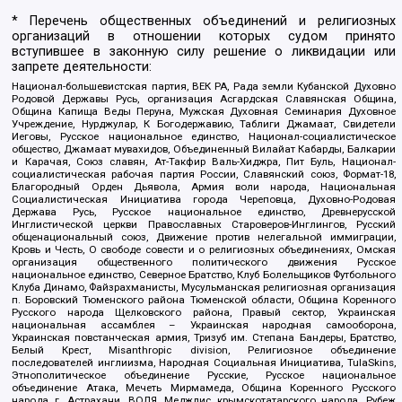
* Перечень общественных объединений и религиозных
организаций в отношении которых судом принято
вступившее в законную силу решение о ликвидации или
запрете деятельности:
Национал-большевистская партия, ВЕК РА, Рада земли Кубанской Духовно
Родовой Державы Русь, организация Асгардская Славянская Община,
Община Капища Веды Перуна, Мужская Духовная Семинария Духовное
Учреждение, Нурджулар, К Богодержавию, Таблиги Джамаат, Свидетели
Иеговы, Русское национальное единство, Национал-социалистическое
общество, Джамаат мувахидов, Объединенный Вилайат Кабарды, Балкарии
и Карачая, Союз славян, Ат-Такфир Валь-Хиджра, Пит Буль, Национал-
социалистическая рабочая партия России, Славянский союз, Формат-18,
Благородный Орден Дьявола, Армия воли народа, Национальная
Социалистическая Инициатива города Череповца, Духовно-Родовая
Держава Русь, Русское национальное единство, Древнерусской
Инглистической церкви Православных Староверов-Инглингов, Русский
общенациональный союз, Движение против нелегальной иммиграции,
Кровь и Честь, О свободе совести и о религиозных объединениях, Омская
организация общественного политического движения Русское
национальное единство, Северное Братство, Клуб Болельщиков Футбольного
Клуба Динамо, Файзрахманисты, Мусульманская религиозная организация
п. Боровский Тюменского района Тюменской области, Община Коренного
Русского народа Щелковского района, Правый сектор, Украинская
национальная ассамблея – Украинская народная самооборона,
Украинская повстанческая армия, Тризуб им. Степана Бандеры, Братство,
Белый Крест, Misanthropic division, Религиозное объединение
последователей инглиизма, Народная Социальная Инициатива, TulaSkins,
Этнополитическое объединение Русские, Русское национальное
объединение Атака, Мечеть Мирмамеда, Община Коренного Русского
народа г. Астрахани, ВОЛЯ, Меджлис крымскотатарского народа, Рубеж