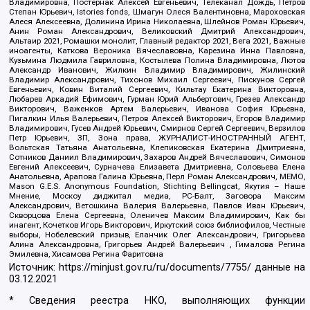
Владимировна, Постернак Алексей Евгеньевич, Телеканал Дождь, Петров
Степан Юрьевич, Istories fonds, Шмагун Олеся Валентиновна, Мароховская
Алеся Алексеевна, Долинина Ирина Николаевна, Шлейнов Роман Юрьевич,
Анин Роман Александрович, Великовский Дмитрий Александрович,
Альтаир 2021, Ромашки монолит, Главный редактор 2021, Вега 2021, Важные
иноагенты, Каткова Вероника Вячеславовна, Карезина Инна Павловна,
Кузьмина Людмила Гавриловна, Костылева Полина Владимировна, Лютов
Александр Иванович, Жилкин Владимир Владимирович, Жилинский
Владимир Александрович, Тихонов Михаил Сергеевич, Пискунов Сергей
Евгеньевич, Ковин Виталий Сергеевич, Кильтау Екатерина Викторовна,
Любарев Аркадий Ефимович, Гурман Юрий Альбертович, Грезев Александр
Викторович, Важенков Артем Валерьевич, Иванова София Юрьевна,
Пигалкин Илья Валерьевич, Петров Алексей Викторович, Егоров Владимир
Владимирович, Гусев Андрей Юрьевич, Смирнов Сергей Сергеевич, Верзилов
Петр Юрьевич, ЗП, Зона права, ЖУРНАЛИСТ-ИНОСТРАННЫЙ АГЕНТ,
Вольтская Татьяна Анатольевна, Клепиковская Екатерина Дмитриевна,
Сотников Даниил Владимирович, Захаров Андрей Вячеславович, Симонов
Евгений Алексеевич, Сурначева Елизавета Дмитриевна, Соловьева Елена
Анатольевна, Арапова Галина Юрьевна, Перл Роман Александрович, МЕМО,
Mason G.E.S. Anonymous Foundation, Stichting Bellingcat, Якутия – Наше
Мнение, Москоу диджитал медиа, РС-Балт, Заговора Максим
Александрович, Ветошкина Валерия Валерьевна, Павлов Иван Юрьевич,
Скворцова Елена Сергеевна, Оленичев Максим Владимирович, Как бы
инагент, Кочетков Игорь Викторович, Иркутский союз библиофилов, Честные
выборы, Нобелевский призыв, Еланчик Олег Александрович, Григорьева
Алина Александровна, Григорьев Андрей Валерьевич , Гималова Регина
Эмилевна, Хисамова Регина Фаритовна
Источник:
https://minjust.gov.ru/ru/documents/7755/
данные на
03.12.2021
* Сведения реестра НКО, выполняющих функции