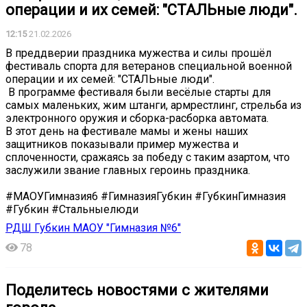
операции и их семей: "СТАЛЬные люди".
12:15
21.02.2026
В преддверии праздника мужества и силы прошёл
фестиваль спорта для ветеранов специальной военной
операции и их семей: "СТАЛЬные люди".
️ В программе фестиваля были весёлые старты для
самых маленьких, жим штанги, армрестлинг, стрельба из
электронного оружия и сборка-расборка автомата.
В этот день на фестивале мамы и жены наших
защитников показывали пример мужества и
сплоченности, сражаясь за победу с таким азартом, что
заслужили звание главных героинь праздника.
#МАОУГимназия6 #ГимназияГубкин #ГубкинГимназия
#Губкин #Стальныелюди
РДШ Губкин МАОУ "Гимназия №6"
78
Поделитесь новостями с жителями