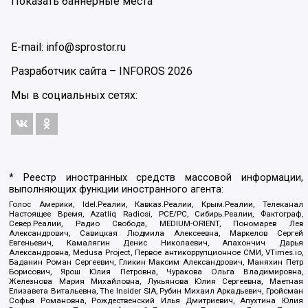
Показать баннерные места
E-mail: info@sprostor.ru
Разработчик сайта –
INFOROS
2026
Мы в социальных сетях:
* Реестр иностранных средств массовой информации,
выполняющих функции иностранного агента:
Голос Америки, Idel.Реалии, Кавказ.Реалии, Крым.Реалии, Телеканал
Настоящее Время, Azatliq Radiosi, PCE/PC, Сибирь.Реалии, Фактограф,
Север.Реалии, Радио Свобода, MEDIUM-ORIENT, Пономарев Лев
Александрович, Савицкая Людмила Алексеевна, Маркелов Сергей
Евгеньевич, Камалягин Денис Николаевич, Апахончич Дарья
Александровна, Medusa Project, Первое антикоррупционное СМИ, VTimes.io,
Баданин Роман Сергеевич, Гликин Максим Александрович, Маняхин Петр
Борисович, Ярош Юлия Петровна, Чуракова Ольга Владимировна,
Железнова Мария Михайловна, Лукьянова Юлия Сергеевна, Маетная
Елизавета Витальевна, The Insider SIA, Рубин Михаил Аркадьевич, Гройсман
Софья Романовна, Рождественский Илья Дмитриевич, Апухтина Юлия