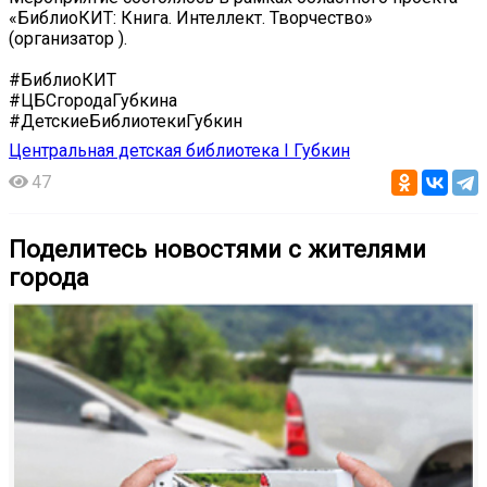
«БиблиоКИТ: Книга. Интеллект. Творчество»
(организатор ).
#БиблиоКИТ
#ЦБСгородаГубкина
#ДетскиеБиблиотекиГубкин
Центральная детская библиотека I Губкин
47
Поделитесь новостями с жителями
города