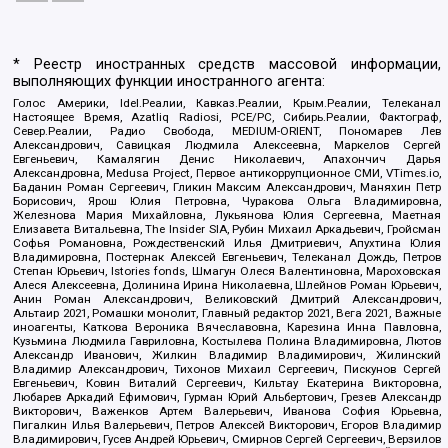
* Реестр иностранных средств массовой информации,
выполняющих функции иностранного агента:
Голос Америки, Idel.Реалии, Кавказ.Реалии, Крым.Реалии, Телеканал
Настоящее Время, Azatliq Radiosi, PCE/PC, Сибирь.Реалии, Фактограф,
Север.Реалии, Радио Свобода, MEDIUM-ORIENT, Пономарев Лев
Александрович, Савицкая Людмила Алексеевна, Маркелов Сергей
Евгеньевич, Камалягин Денис Николаевич, Апахончич Дарья
Александровна, Medusa Project, Первое антикоррупционное СМИ, VTimes.io,
Баданин Роман Сергеевич, Гликин Максим Александрович, Маняхин Петр
Борисович, Ярош Юлия Петровна, Чуракова Ольга Владимировна,
Железнова Мария Михайловна, Лукьянова Юлия Сергеевна, Маетная
Елизавета Витальевна, The Insider SIA, Рубин Михаил Аркадьевич, Гройсман
Софья Романовна, Рождественский Илья Дмитриевич, Апухтина Юлия
Владимировна, Постернак Алексей Евгеньевич, Телеканал Дождь, Петров
Степан Юрьевич, Istories fonds, Шмагун Олеся Валентиновна, Мароховская
Алеся Алексеевна, Долинина Ирина Николаевна, Шлейнов Роман Юрьевич,
Анин Роман Александрович, Великовский Дмитрий Александрович,
Альтаир 2021, Ромашки монолит, Главный редактор 2021, Вега 2021, Важные
иноагенты, Каткова Вероника Вячеславовна, Карезина Инна Павловна,
Кузьмина Людмила Гавриловна, Костылева Полина Владимировна, Лютов
Александр Иванович, Жилкин Владимир Владимирович, Жилинский
Владимир Александрович, Тихонов Михаил Сергеевич, Пискунов Сергей
Евгеньевич, Ковин Виталий Сергеевич, Кильтау Екатерина Викторовна,
Любарев Аркадий Ефимович, Гурман Юрий Альбертович, Грезев Александр
Викторович, Важенков Артем Валерьевич, Иванова София Юрьевна,
Пигалкин Илья Валерьевич, Петров Алексей Викторович, Егоров Владимир
Владимирович, Гусев Андрей Юрьевич, Смирнов Сергей Сергеевич, Верзилов