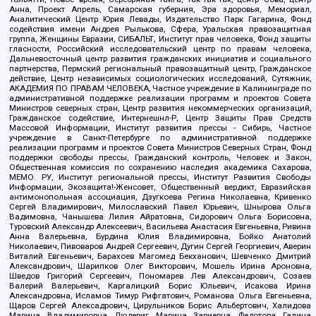
Анна, Проект Апрель, Самарская губерния, Эра здоровья, Мемориал,
Аналитический Центр Юрия Левады, Издательство Парк Гагарина, Фонд
содействия имени Андрея Рылькова, Сфера, Уральская правозащитная
группа, Женщины Евразии, СИБАЛЬТ, Институт прав человека, Фонд защиты
гласности, Российский исследовательский центр по правам человека,
Дальневосточный центр развития гражданских инициатив и социального
партнерства, Пермский региональный правозащитный центр, Гражданское
действие, Центр независимых социологических исследований, Сутяжник,
АКАДЕМИЯ ПО ПРАВАМ ЧЕЛОВЕКА, Частное учреждение в Калининграде по
административной поддержке реализации программ и проектов Совета
Министров северных стран, Центр развития некоммерческих организаций,
Гражданское содействие, Интернешнл-Р, Центр Защиты Прав Средств
Массовой Информации, Институт развития прессы - Сибирь, Частное
учреждение в Санкт-Петербурге по административной поддержке
реализации программ и проектов Совета Министров Северных Стран, Фонд
поддержки свободы прессы, Гражданский контроль, Человек и Закон,
Общественная комиссия по сохранению наследия академика Сахарова,
МЕМО. РУ, Институт региональной прессы, Институт Развития Свободы
Информации, Экозащита!-Женсовет, Общественный вердикт, Евразийская
антимонопольная ассоциация, Дзугкоева Регина Николаевна, Кривенко
Сергей Владимирович, Милославский Павел Юрьевич, Шнырова Ольга
Вадимовна, Чанышева Лилия Айратовна, Сидорович Ольга Борисовна,
Туровский Александр Алексеевич, Васильева Анастасия Евгеньевна, Ривина
Анна Валерьевна, Бурдина Юлия Владимировна, Бойко Анатолий
Николаевич, Пивоваров Андрей Сергеевич, Дугин Сергей Георгиевич, Аверин
Виталий Евгеньевич, Барахоев Магомед Бекханович, Шевченко Дмитрий
Александрович, Шарипков Олег Викторович, Мошель Ирина Ароновна,
Шведов Григорий Сергеевич, Пономарев Лев Александрович, Созаев
Валерий Валерьевич, Каргалицкий Борис Юльевич, Исакова Ирина
Александровна, Исламов Тимур Рифгатович, Романова Ольга Евгеньевна,
Щаров Сергей Алексадрович, Цирульников Борис Альбертович, Халидова
Марина Владимировна, Людевиг Марина Зариевна, Федотова Галина