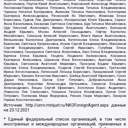
Анатольевна, Паутов Юрий Анатольевич, Верховский Александр Маркович,
Пислакова-Паркер Марина Петровна, Кочеткова Татьяна Владимировна,
Чуркина Наталья Валерьевна, Акимова Татьяна Николаевна, Золотарева
Екатерина Александровна, Рачинский Ян Збигневич, Жемкова Елена
Борисовна, Гудков Лев Дмитриевич, Илларионова Юлия Юрьевна, Саранг
Анна Васильевна, Захарова Светлана Сергеевна, Щур Татьяна Михайловна,
Щур Николай Алексеевич, Аверин Владимир Анатольевич, Блинушов
Андрей Юрьевич, Мосин Алексей Геннадьевич, Гефтер Валентин
Михайлович, Симонов Алексей Кириллович, Флиге Ирина Анатольевна,
Мельникова Валентина Дмитриевна, Вититинова Елена Владимировна,
Баженова Светлана Куприяновна, Исаев Сергей Владимирович, Максимов
Сергей Владимирович, Беляев Сергей Иванович, Голубева Елена
Николаевна, Ганнушкина Светлана Алексеевна, Закс Елена Владимировна,
Буртина Елена Юрьевна, Гендель Людмила Залмановна, Кокорина
Екатерина Алексеевна, Шуманов Илья Вячеславович, Арапова Галина
Юрьевна, Свечников Анатолий Мариевич, Прохоров Вадим Юрьевич,
Шахова Елена Владимировна, Подузов Сергей Васильевич, Протасова
Ирина Вячеславовна, Литинский Леонид Борисович, Лукашевский Сергей
Маркович, Бахмин Вячеслав Иванович, Шабад Анатолий Ефимович, Сухих
Дарья Николаевна, Орлов Олег Петрович, Добровольская Анна
Дмитриевна, Королева Александра Евгеньевна, Смирнов Владимир
Александрович, Вицин Сергей Ефимович, Золотухин Борис Андреевич,
Левинсон Лев Семенович, Локшина Татьяна Иосифовна, Орлов Олег
Петрович, Полякова Мара Федоровна, Резник Генри Маркович, Захаров
Герман Константинович
Источник:
http://unro.minjust.ru/NKOForeignAgent.aspx
данные
на
23.12.2021
* Единый федеральный список организаций, в том числе
иностранных и международных организаций, признанных в