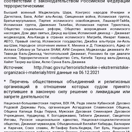
соответствии с законодательством Российской Федерации
террористическими:
Высший военный Маджлисуль Шура, Конгресс народов Ичкерии и
Дагестана, База, Асбат аль-Ансар, Священная война, Исламская группа,
Братья-мусульмане, Партия исламского освобождения, Лашкар-И-Тайба,
Исламская группа, Движение Талибан, Исламская партия Туркестана,
Общество социальных реформ, Общество возрождения исламского
наследия, Дом двух святых, Джунд аш-Шам, Исламский джихад – Джамаат
моджахедов, Аль-Каида в странах исламского Магриба, Имарат Кавказ,
АБТО, Правый сектор, Исламское государство, Джабха аль-Нусра ли-Ахль
аш-Шам, Народное ополчение имени К. Минина и Д. Пожарского, Аджр от
Аллаха Субхану уа Тагьаля SHAM, АУМ Синрике, Муджахеды джамаата Ат-
Тавхида Валь-Джихад, Чистопольский Джамаат, Рохнамо ба суи давлати
исломи, Террористическое сообщество Сеть, Катиба Таухид валь-Джихад,
Хайят Тахрир аш-Шам, Ахлю Сунна Валь Джамаа
Источник:
http://nac.gov.ru/terroristicheskie-i-ekstremistskie-
organizacii-i-materialy.html
данные на
06.12.2021
* Перечень общественных объединений и религиозных
организаций в отношении которых судом принято
вступившее в законную силу решение о ликвидации или
запрете деятельности:
Национал-большевистская партия, ВЕК РА, Рада земли Кубанской Духовно
Родовой Державы Русь, организация Асгардская Славянская Община,
Община Капища Веды Перуна, Мужская Духовная Семинария Духовное
Учреждение, Нурджулар, К Богодержавию, Таблиги Джамаат, Свидетели
Иеговы, Русское национальное единство, Национал-социалистическое
общество, Джамаат мувахидов, Объединенный Вилайат Кабарды, Балкарии
и Карачая, Союз славян, Ат-Такфир Валь-Хиджра, Пит Буль, Национал-