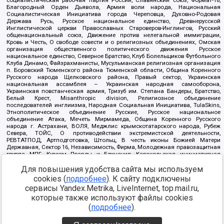
социалистическая рабочая партия России, Славянский союз, Формат-18,
Благородный Орден Дьявола, Армия воли народа, Национальная
Социалистическая Инициатива города Череповца, Духовно-Родовая
Держава Русь, Русское национальное единство, Древнерусской
Инглистической церкви Православных Староверов-Инглингов, Русский
общенациональный союз, Движение против нелегальной иммиграции,
Кровь и Честь, О свободе совести и о религиозных объединениях, Омская
организация общественного политического движения Русское
национальное единство, Северное Братство, Клуб Болельщиков Футбольного
Клуба Динамо, Файзрахманисты, Мусульманская религиозная организация
п. Боровский Тюменского района Тюменской области, Община Коренного
Русского народа Щелковского района, Правый сектор, Украинская
национальная ассамблея – Украинская народная самооборона,
Украинская повстанческая армия, Тризуб им. Степана Бандеры, Братство,
Белый Крест, Misanthropic division, Религиозное объединение
последователей инглиизма, Народная Социальная Инициатива, TulaSkins,
Этнополитическое объединение Русские, Русское национальное
объединение Атака, Мечеть Мирмамеда, Община Коренного Русского
народа г. Астрахани, ВОЛЯ, Меджлис крымскотатарского народа, Рубеж
Севера, ТОЙС, О противодействии экстремистской деятельности,
РЕВТАТПОД, Артподготовка, Штольц, В честь иконы Божией Матери
Державная, Сектор 16, Независимость, Фирма, Молодежная правозащитная
группа МПГ, Курсом Правды и Единения, Каракольская инициативная
группа, Автоград Крю, Союз Славянских Сил Руси, Алля-Аят,
Для повышения удобства сайта мы используем
Благотворительный пансионат Ак Умут, Русская республика Русь,
Арестантское уголовное единство, Башкорт, Нация и свобода, W.H.С., Фалунь
cookies (
подробнее
). К сайту подключены
Дафа, Иртыш Ultras, Русский Патриотический клуб-Новокузнецк/РПК,
сервисы Yandex.Metrika, LiveInternet, top.mail.ru,
Сибирский державный союз, Фонд борьбы с коррупцией, Фонд защиты прав
граждан, Штабы Навального, Совет граждан СССР Прикубанского округа г.
которые также используют файлы cookies
Краснодара
(
подробнее
).
Источник:
https://minjust.gov.ru/ru/documents/7822/
данные на
08.12.2021