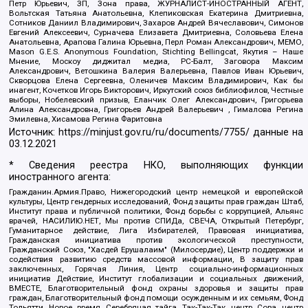
Петр Юрьевич, ЗП, Зона права, ЖУРНАЛИСТ-ИНОСТРАННЫЙ АГЕНТ,
Вольтская Татьяна Анатольевна, Клепиковская Екатерина Дмитриевна,
Сотников Даниил Владимирович, Захаров Андрей Вячеславович, Симонов
Евгений Алексеевич, Сурначева Елизавета Дмитриевна, Соловьева Елена
Анатольевна, Арапова Галина Юрьевна, Перл Роман Александрович, МЕМО,
Mason G.E.S. Anonymous Foundation, Stichting Bellingcat, Якутия – Наше
Мнение, Москоу диджитал медиа, РС-Балт, Заговора Максим
Александрович, Ветошкина Валерия Валерьевна, Павлов Иван Юрьевич,
Скворцова Елена Сергеевна, Оленичев Максим Владимирович, Как бы
инагент, Кочетков Игорь Викторович, Иркутский союз библиофилов, Честные
выборы, Нобелевский призыв, Еланчик Олег Александрович, Григорьева
Алина Александровна, Григорьев Андрей Валерьевич , Гималова Регина
Эмилевна, Хисамова Регина Фаритовна
Источник:
https://minjust.gov.ru/ru/documents/7755/
данные на
03.12.2021
* Сведения реестра НКО, выполняющих функции
иностранного агента:
Гражданин.Армия.Право, Нижегородский центр немецкой и европейской
культуры, Центр гендерных исследований, Фонд защиты прав граждан Штаб,
Институт права и публичной политики, Фонд борьбы с коррупцией, Альянс
врачей, НАСИЛИЮ.НЕТ, Мы против СПИДа, СВЕЧА, Открытый Петербург,
Гуманитарное действие, Лига Избирателей, Правовая инициатива,
Гражданская инициатива против экологической преступности,
Гражданский Союз, "Хасдей Ерушалаим" (Милосердие), Центр поддержки и
содействия развитию средств массовой информации, В защиту прав
заключенных, Горячая Линия, Центр социально-информационных
инициатив Действие, Институт глобализации и социальных движений,
ВМЕСТЕ, Благотворительный фонд охраны здоровья и защиты прав
граждан, Благотворительный фонд помощи осужденным и их семьям, Фонд
Тольятти, Новое время, Серебряная тайга, Так-Так-Так, центр Сова, центр