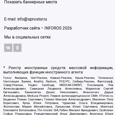
Показать баннерные места
E-mail: info@sprostor.ru
Разработчик сайта –
INFOROS
2026
Мы в социальных сетях:
* Реестр иностранных средств массовой информации,
выполняющих функции иностранного агента:
Голос Америки, Idel.Реалии, Кавказ.Реалии, Крым.Реалии, Телеканал
Настоящее Время, Azatliq Radiosi, PCE/PC, Сибирь.Реалии, Фактограф,
Север.Реалии, Радио Свобода, MEDIUM-ORIENT, Пономарев Лев
Александрович, Савицкая Людмила Алексеевна, Маркелов Сергей
Евгеньевич, Камалягин Денис Николаевич, Апахончич Дарья
Александровна, Medusa Project, Первое антикоррупционное СМИ, VTimes.io,
Баданин Роман Сергеевич, Гликин Максим Александрович, Маняхин Петр
Борисович, Ярош Юлия Петровна, Чуракова Ольга Владимировна,
Железнова Мария Михайловна, Лукьянова Юлия Сергеевна, Маетная
Елизавета Витальевна, The Insider SIA, Рубин Михаил Аркадьевич, Гройсман
Софья Романовна, Рождественский Илья Дмитриевич, Апухтина Юлия