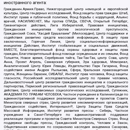
иностранного агента:
Гражданин.Армия.Право, Нижегородский центр немецкой и европейской
культуры, Центр гендерных исследований, Фонд защиты прав граждан Штаб,
Институт права и публичной политики, Фонд борьбы с коррупцией, Альянс
врачей, НАСИЛИЮ.НЕТ, Мы против СПИДа, СВЕЧА, Открытый Петербург,
Гуманитарное действие, Лига Избирателей, Правовая инициатива,
Гражданская инициатива против экологической преступности,
Гражданский Союз, "Хасдей Ерушалаим" (Милосердие), Центр поддержки и
содействия развитию средств массовой информации, В защиту прав
заключенных, Горячая Линия, Центр социально-информационных
инициатив Действие, Институт глобализации и социальных движений,
ВМЕСТЕ, Благотворительный фонд охраны здоровья и защиты прав
граждан, Благотворительный фонд помощи осужденным и их семьям, Фонд
Тольятти, Новое время, Серебряная тайга, Так-Так-Так, центр Сова, центр
Анна, Проект Апрель, Самарская губерния, Эра здоровья, Мемориал,
Аналитический Центр Юрия Левады, Издательство Парк Гагарина, Фонд
содействия имени Андрея Рылькова, Сфера, Уральская правозащитная
группа, Женщины Евразии, СИБАЛЬТ, Институт прав человека, Фонд защиты
гласности, Российский исследовательский центр по правам человека,
Дальневосточный центр развития гражданских инициатив и социального
партнерства, Пермский региональный правозащитный центр, Гражданское
действие, Центр независимых социологических исследований, Сутяжник,
АКАДЕМИЯ ПО ПРАВАМ ЧЕЛОВЕКА, Частное учреждение в Калининграде по
административной поддержке реализации программ и проектов Совета
Министров северных стран, Центр развития некоммерческих организаций,
Гражданское содействие, Интернешнл-Р, Центр Защиты Прав Средств
Массовой Информации, Институт развития прессы - Сибирь, Частное
учреждение в Санкт-Петербурге по административной поддержке
реализации программ и проектов Совета Министров Северных Стран, Фонд
поддержки свободы прессы, Гражданский контроль, Человек и Закон,
Общественная комиссия по сохранению наследия академика Сахарова,