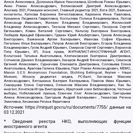
Алеся Алексеевна, Долинина Ирина Николаевна, Шлейнов Роман Юрьевич,
Анин Роман Александрович, Великовский Дмитрий Александрович,
Альтаир 2021, Ромашки монолит, Главный редактор 2021, Вега 2021, Важные
иноагенты, Каткова Вероника Вячеславовна, Карезина Инна Павловна,
Кузьмина Людмила Гавриловна, Костылева Полина Владимировна, Лютов
Александр Иванович, Жилкин Владимир Владимирович, Жилинский
Владимир Александрович, Тихонов Михаил Сергеевич, Пискунов Сергей
Евгеньевич, Ковин Виталий Сергеевич, Кильтау Екатерина Викторовна,
Любарев Аркадий Ефимович, Гурман Юрий Альбертович, Грезев Александр
Викторович, Важенков Артем Валерьевич, Иванова София Юрьевна,
Пигалкин Илья Валерьевич, Петров Алексей Викторович, Егоров Владимир
Владимирович, Гусев Андрей Юрьевич, Смирнов Сергей Сергеевич, Верзилов
Петр Юрьевич, ЗП, Зона права, ЖУРНАЛИСТ-ИНОСТРАННЫЙ АГЕНТ,
Вольтская Татьяна Анатольевна, Клепиковская Екатерина Дмитриевна,
Сотников Даниил Владимирович, Захаров Андрей Вячеславович, Симонов
Евгений Алексеевич, Сурначева Елизавета Дмитриевна, Соловьева Елена
Анатольевна, Арапова Галина Юрьевна, Перл Роман Александрович, МЕМО,
Mason G.E.S. Anonymous Foundation, Stichting Bellingcat, Якутия – Наше
Мнение, Москоу диджитал медиа, РС-Балт, Заговора Максим
Александрович, Ветошкина Валерия Валерьевна, Павлов Иван Юрьевич,
Скворцова Елена Сергеевна, Оленичев Максим Владимирович, Как бы
инагент, Кочетков Игорь Викторович, Иркутский союз библиофилов, Честные
выборы, Нобелевский призыв, Еланчик Олег Александрович, Григорьева
Алина Александровна, Григорьев Андрей Валерьевич , Гималова Регина
Эмилевна, Хисамова Регина Фаритовна
Источник:
https://minjust.gov.ru/ru/documents/7755/
данные на
03.12.2021
* Сведения реестра НКО, выполняющих функции
иностранного агента: