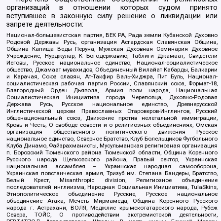
организаций в отношении которых судом принято
вступившее в законную силу решение о ликвидации или
запрете деятельности:
Национал-большевистская партия, ВЕК РА, Рада земли Кубанской Духовно
Родовой Державы Русь, организация Асгардская Славянская Община,
Община Капища Веды Перуна, Мужская Духовная Семинария Духовное
Учреждение, Нурджулар, К Богодержавию, Таблиги Джамаат, Свидетели
Иеговы, Русское национальное единство, Национал-социалистическое
общество, Джамаат мувахидов, Объединенный Вилайат Кабарды, Балкарии
и Карачая, Союз славян, Ат-Такфир Валь-Хиджра, Пит Буль, Национал-
социалистическая рабочая партия России, Славянский союз, Формат-18,
Благородный Орден Дьявола, Армия воли народа, Национальная
Социалистическая Инициатива города Череповца, Духовно-Родовая
Держава Русь, Русское национальное единство, Древнерусской
Инглистической церкви Православных Староверов-Инглингов, Русский
общенациональный союз, Движение против нелегальной иммиграции,
Кровь и Честь, О свободе совести и о религиозных объединениях, Омская
организация общественного политического движения Русское
национальное единство, Северное Братство, Клуб Болельщиков Футбольного
Клуба Динамо, Файзрахманисты, Мусульманская религиозная организация
п. Боровский Тюменского района Тюменской области, Община Коренного
Русского народа Щелковского района, Правый сектор, Украинская
национальная ассамблея – Украинская народная самооборона,
Украинская повстанческая армия, Тризуб им. Степана Бандеры, Братство,
Белый Крест, Misanthropic division, Религиозное объединение
последователей инглиизма, Народная Социальная Инициатива, TulaSkins,
Этнополитическое объединение Русские, Русское национальное
объединение Атака, Мечеть Мирмамеда, Община Коренного Русского
народа г. Астрахани, ВОЛЯ, Меджлис крымскотатарского народа, Рубеж
Севера, ТОЙС, О противодействии экстремистской деятельности,