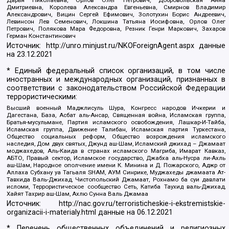
Дарья Николаевна, Орлов Олег Петрович, Добровольская Анна
Дмитриевна, Королева Александра Евгеньевна, Смирнов Владимир
Александрович, Вицин Сергей Ефимович, Золотухин Борис Андреевич,
Левинсон Лев Семенович, Локшина Татьяна Иосифовна, Орлов Олег
Петрович, Полякова Мара Федоровна, Резник Генри Маркович, Захаров
Герман Константинович
Источник:
http://unro.minjust.ru/NKOForeignAgent.aspx
данные
на
23.12.2021
* Единый федеральный список организаций, в том числе
иностранных и международных организаций, признанных в
соответствии с законодательством Российской Федерации
террористическими:
Высший военный Маджлисуль Шура, Конгресс народов Ичкерии и
Дагестана, База, Асбат аль-Ансар, Священная война, Исламская группа,
Братья-мусульмане, Партия исламского освобождения, Лашкар-И-Тайба,
Исламская группа, Движение Талибан, Исламская партия Туркестана,
Общество социальных реформ, Общество возрождения исламского
наследия, Дом двух святых, Джунд аш-Шам, Исламский джихад – Джамаат
моджахедов, Аль-Каида в странах исламского Магриба, Имарат Кавказ,
АБТО, Правый сектор, Исламское государство, Джабха аль-Нусра ли-Ахль
аш-Шам, Народное ополчение имени К. Минина и Д. Пожарского, Аджр от
Аллаха Субхану уа Тагьаля SHAM, АУМ Синрике, Муджахеды джамаата Ат-
Тавхида Валь-Джихад, Чистопольский Джамаат, Рохнамо ба суи давлати
исломи, Террористическое сообщество Сеть, Катиба Таухид валь-Джихад,
Хайят Тахрир аш-Шам, Ахлю Сунна Валь Джамаа
Источник:
http://nac.gov.ru/terroristicheskie-i-ekstremistskie-
organizacii-i-materialy.html
данные на
06.12.2021
* Перечень общественных объединений и религиозных