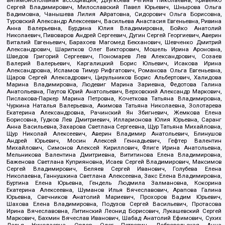
антимонопольная ассоциация, Дзугкоева Регина Николаевна, Кривенко
Сергей Владимирович, Милославский Павел Юрьевич, Шнырова Ольга
Вадимовна, Чанышева Лилия Айратовна, Сидорович Ольга Борисовна,
Туровский Александр Алексеевич, Васильева Анастасия Евгеньевна, Ривина
Анна Валерьевна, Бурдина Юлия Владимировна, Бойко Анатолий
Николаевич, Пивоваров Андрей Сергеевич, Дугин Сергей Георгиевич, Аверин
Виталий Евгеньевич, Барахоев Магомед Бекханович, Шевченко Дмитрий
Александрович, Шарипков Олег Викторович, Мошель Ирина Ароновна,
Шведов Григорий Сергеевич, Пономарев Лев Александрович, Созаев
Валерий Валерьевич, Каргалицкий Борис Юльевич, Исакова Ирина
Александровна, Исламов Тимур Рифгатович, Романова Ольга Евгеньевна,
Щаров Сергей Алексадрович, Цирульников Борис Альбертович, Халидова
Марина Владимировна, Людевиг Марина Зариевна, Федотова Галина
Анатольевна, Паутов Юрий Анатольевич, Верховский Александр Маркович,
Пислакова-Паркер Марина Петровна, Кочеткова Татьяна Владимировна,
Чуркина Наталья Валерьевна, Акимова Татьяна Николаевна, Золотарева
Екатерина Александровна, Рачинский Ян Збигневич, Жемкова Елена
Борисовна, Гудков Лев Дмитриевич, Илларионова Юлия Юрьевна, Саранг
Анна Васильевна, Захарова Светлана Сергеевна, Щур Татьяна Михайловна,
Щур Николай Алексеевич, Аверин Владимир Анатольевич, Блинушов
Андрей Юрьевич, Мосин Алексей Геннадьевич, Гефтер Валентин
Михайлович, Симонов Алексей Кириллович, Флиге Ирина Анатольевна,
Мельникова Валентина Дмитриевна, Вититинова Елена Владимировна,
Баженова Светлана Куприяновна, Исаев Сергей Владимирович, Максимов
Сергей Владимирович, Беляев Сергей Иванович, Голубева Елена
Николаевна, Ганнушкина Светлана Алексеевна, Закс Елена Владимировна,
Буртина Елена Юрьевна, Гендель Людмила Залмановна, Кокорина
Екатерина Алексеевна, Шуманов Илья Вячеславович, Арапова Галина
Юрьевна, Свечников Анатолий Мариевич, Прохоров Вадим Юрьевич,
Шахова Елена Владимировна, Подузов Сергей Васильевич, Протасова
Ирина Вячеславовна, Литинский Леонид Борисович, Лукашевский Сергей
Маркович, Бахмин Вячеслав Иванович, Шабад Анатолий Ефимович, Сухих