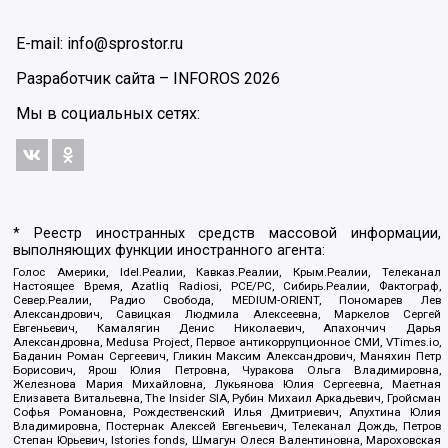
E-mail: info@sprostor.ru
Разработчик сайта –
INFOROS
2026
Мы в социальных сетях:
* Реестр иностранных средств массовой информации,
выполняющих функции иностранного агента:
Голос Америки, Idel.Реалии, Кавказ.Реалии, Крым.Реалии, Телеканал
Настоящее Время, Azatliq Radiosi, PCE/PC, Сибирь.Реалии, Фактограф,
Север.Реалии, Радио Свобода, MEDIUM-ORIENT, Пономарев Лев
Александрович, Савицкая Людмила Алексеевна, Маркелов Сергей
Евгеньевич, Камалягин Денис Николаевич, Апахончич Дарья
Александровна, Medusa Project, Первое антикоррупционное СМИ, VTimes.io,
Баданин Роман Сергеевич, Гликин Максим Александрович, Маняхин Петр
Борисович, Ярош Юлия Петровна, Чуракова Ольга Владимировна,
Железнова Мария Михайловна, Лукьянова Юлия Сергеевна, Маетная
Елизавета Витальевна, The Insider SIA, Рубин Михаил Аркадьевич, Гройсман
Софья Романовна, Рождественский Илья Дмитриевич, Апухтина Юлия
Владимировна, Постернак Алексей Евгеньевич, Телеканал Дождь, Петров
Степан Юрьевич, Istories fonds, Шмагун Олеся Валентиновна, Мароховская