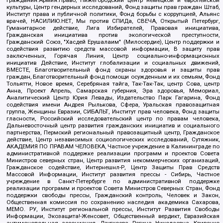
Гражданин.Армия.Право, Нижегородский центр немецкой и европейской
культуры, Центр гендерных исследований, Фонд защиты прав граждан Штаб,
Институт права и публичной политики, Фонд борьбы с коррупцией, Альянс
врачей, НАСИЛИЮ.НЕТ, Мы против СПИДа, СВЕЧА, Открытый Петербург,
Гуманитарное действие, Лига Избирателей, Правовая инициатива,
Гражданская инициатива против экологической преступности,
Гражданский Союз, "Хасдей Ерушалаим" (Милосердие), Центр поддержки и
содействия развитию средств массовой информации, В защиту прав
заключенных, Горячая Линия, Центр социально-информационных
инициатив Действие, Институт глобализации и социальных движений,
ВМЕСТЕ, Благотворительный фонд охраны здоровья и защиты прав
граждан, Благотворительный фонд помощи осужденным и их семьям, Фонд
Тольятти, Новое время, Серебряная тайга, Так-Так-Так, центр Сова, центр
Анна, Проект Апрель, Самарская губерния, Эра здоровья, Мемориал,
Аналитический Центр Юрия Левады, Издательство Парк Гагарина, Фонд
содействия имени Андрея Рылькова, Сфера, Уральская правозащитная
группа, Женщины Евразии, СИБАЛЬТ, Институт прав человека, Фонд защиты
гласности, Российский исследовательский центр по правам человека,
Дальневосточный центр развития гражданских инициатив и социального
партнерства, Пермский региональный правозащитный центр, Гражданское
действие, Центр независимых социологических исследований, Сутяжник,
АКАДЕМИЯ ПО ПРАВАМ ЧЕЛОВЕКА, Частное учреждение в Калининграде по
административной поддержке реализации программ и проектов Совета
Министров северных стран, Центр развития некоммерческих организаций,
Гражданское содействие, Интернешнл-Р, Центр Защиты Прав Средств
Массовой Информации, Институт развития прессы - Сибирь, Частное
учреждение в Санкт-Петербурге по административной поддержке
реализации программ и проектов Совета Министров Северных Стран, Фонд
поддержки свободы прессы, Гражданский контроль, Человек и Закон,
Общественная комиссия по сохранению наследия академика Сахарова,
МЕМО. РУ, Институт региональной прессы, Институт Развития Свободы
Информации, Экозащита!-Женсовет, Общественный вердикт, Евразийская