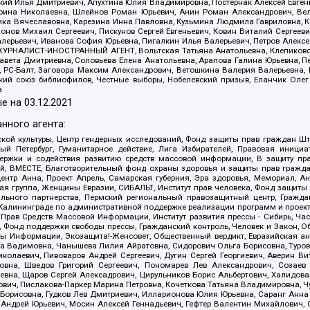
й Илья Дмитриевич, Апухтина Юлия Владимировна, Постернак Алексей Евгеньев
рина Николаевна, Шлейнов Роман Юрьевич, Анин Роман Александрович, Вел
оника Вячеславовна, Карезина Инна Павловна, Кузьмина Людмила Гавриловна
ов Михаил Сергеевич, Пискунов Сергей Евгеньевич, Ковин Виталий Сергеевич
алерьевич, Иванова София Юрьевна, Пигалкин Илья Валерьевич, Петров Алексе
а, ЖУРНАЛИСТ-ИНОСТРАННЫЙ АГЕНТ, Вольтская Татьяна Анатольевна, Клепиков
авета Дмитриевна, Соловьева Елена Анатольевна, Арапова Галина Юрьевна, П
иа, РС-Балт, Заговора Максим Александрович, Ветошкина Валерия Валерьевна
ский союз библиофилов, Честные выборы, Нобелевский призыв, Еланчик Олег
а
е на
03.12.2021
нного агента:
ой культуры, Центр гендерных исследований, Фонд защиты прав граждан Шта
 Петербург, Гуманитарное действие, Лига Избирателей, Правовая инициат
держки и содействия развитию средств массовой информации, В защиту п
ий, ВМЕСТЕ, Благотворительный фонд охраны здоровья и защиты прав граж
, центр Анна, Проект Апрель, Самарская губерния, Эра здоровья, Мемориал,
я группа, Женщины Евразии, СИБАЛЬТ, Институт прав человека, Фонд защиты 
льного партнерства, Пермский региональный правозащитный центр, Граждан
лининграде по административной поддержке реализации программ и проекто
 Прав Средств Массовой Информации, Институт развития прессы - Сибирь, Ча
, Фонд поддержки свободы прессы, Гражданский контроль, Человек и Закон, 
оды Информации, Экозащита!-Женсовет, Общественный вердикт, Евразийская а
 Вадимовна, Чанышева Лилия Айратовна, Сидорович Ольга Борисовна, Туровс
олаевич, Пивоваров Андрей Сергеевич, Дугин Сергей Георгиевич, Аверин В
вна, Шведов Григорий Сергеевич, Пономарев Лев Александрович, Созаев
евна, Щаров Сергей Алексадрович, Цирульников Борис Альбертович, Халидо
ович, Пислакова-Паркер Марина Петровна, Кочеткова Татьяна Владимировна, Ч
Борисовна, Гудков Лев Дмитриевич, Илларионова Юлия Юрьевна, Саранг Анна
Андрей Юрьевич, Мосин Алексей Геннадьевич, Гефтер Валентин Михайлович,