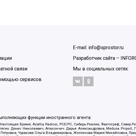
E-mail: info@sprostor.ru
мации
Разработчик сайта –
INFOR
атной связи
Мы в социальных сетях:
 помощью сервисов
выполняющих функции иностранного агента:
 Настоящее Время, Azatliq Radiosi, PCE/PC, Сибирь.Реалии, Фактограф, Север
ягин Денис Николаевич, Апахончич Дарья Александровна, Medusa Project, П
етровна, Чуракова Ольга Владимировна, Железнова Мария Михайловна, Лукьян