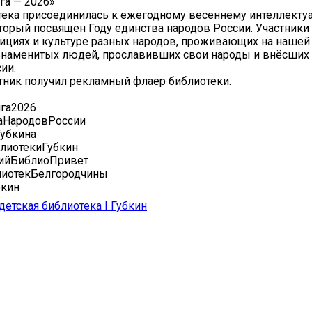
га — 2026»
тека присоединилась к ежегодному весеннему интеллекту
торый посвящен Году единства народов России. Участники
дициях и культуре разных народов, проживающих на нашей 
знаменитых людей, прославивших свои народы и внёсших 
ии.
ник получил рекламный флаер библиотеки.
га2026
аНародовРоссии
убкина
лиотекиГубкин
ийБиблиоПривет
иотекБелгородчины
бкин
детская библиотека I Губкин