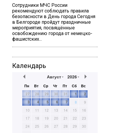
Сотрудники МЧС России
рекомендуют соблюдать правила
безопасности в День города Сегодня
в Белгороде пройдут праздничные
мероприятия, посвящённые
освобождению города от немецко-
фашистских...
Календарь
Август
2026
Пн
Вт
Ср
Чт
Пт
Сб
Вс
27
28
29
30
31
1
2
3
4
5
6
7
8
9
10
11
12
13
14
15
16
17
18
19
20
21
22
23
24
25
26
27
28
29
30