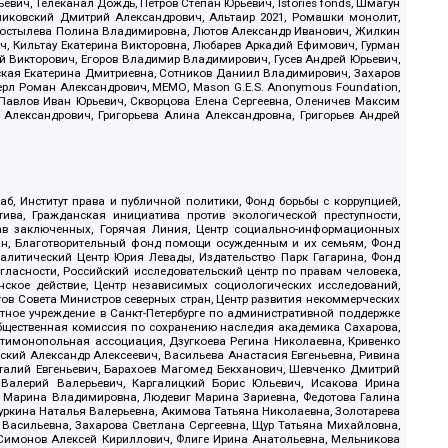
ич, Телеканал Дождь, Петров Степан Юрьевич, Istories fonds, Шмагун
иковский Дмитрий Александрович, Альтаир 2021, Ромашки монолит,
, Костылева Полина Владимировна, Лютов Александр Иванович, Жилкин
, Кильтау Екатерина Викторовна, Любарев Аркадий Ефимович, Гурман
й Викторович, Егоров Владимир Владимирович, Гусев Андрей Юрьевич,
ская Екатерина Дмитриевна, Сотников Даниил Владимирович, Захаров
ерл Роман Александрович, МЕМО, Mason G.E.S. Anonymous Foundation,
, Павлов Иван Юрьевич, Скворцова Елена Сергеевна, Оленичев Максим
 Александрович, Григорьева Алина Александровна, Григорьев Андрей
б, Институт права и публичной политики, Фонд борьбы с коррупцией,
ива, Гражданская инициатива против экологической преступности,
рав заключенных, Горячая Линия, Центр социально-информационных
дан, Благотворительный фонд помощи осужденным и их семьям, Фонд
 Аналитический Центр Юрия Левады, Издательство Парк Гагарина, Фонд
гласности, Российский исследовательский центр по правам человека,
ское действие, Центр независимых социологических исследований,
в Совета Министров северных стран, Центр развития некоммерческих
стное учреждение в Санкт-Петербурге по административной поддержке
Общественная комиссия по сохранению наследия академика Сахарова,
нтимонопольная ассоциация, Дзугкоева Регина Николаевна, Кривенко
кий Александр Алексеевич, Васильева Анастасия Евгеньевна, Ривина
италий Евгеньевич, Барахоев Магомед Бекханович, Шевченко Дмитрий
 Валерий Валерьевич, Каргалицкий Борис Юльевич, Исакова Ирина
ва Марина Владимировна, Людевиг Марина Зариевна, Федотова Галина
уркина Наталья Валерьевна, Акимова Татьяна Николаевна, Золотарева
 Васильевна, Захарова Светлана Сергеевна, Щур Татьяна Михайловна,
 Симонов Алексей Кириллович, Флиге Ирина Анатольевна, Мельникова