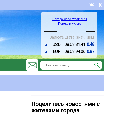
Погода world-weather.ru
Погода в Курске
Валюта
Дата
знач.
изм.
▲
USD
08.08
81.41
0.48
▲
EUR
08.08
94.06
0.87
Поделитесь новостями с
жителями города