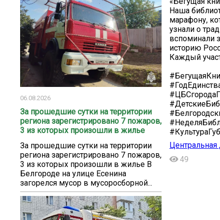
«Бегущая кни
‍Наша библио
марафону, ко
узнали о тра
вспоминали 
историю Росс
Каждый участ
#БегущаяКни
#ГодЕдинств
#ЦБСгородаГ
06.08.2026
#ДетскиеБиб
За прошедшие сутки на территории
#Белгородск
региона зарегистрировано 7 пожаров,
#НеделяБибл
3 из которых произошли в жилье
#КультураГу
Центральная 
За прошедшие сутки на территории
региона зарегистрировано 7 пожаров,
49
3 из которых произошли в жилье В
Белгороде на улице Есенина
загорелся мусор в мусоросборной...