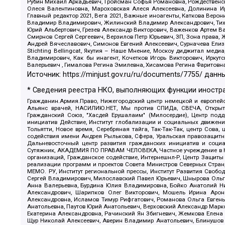
Рубин Михаил Аркадьевич, Гройсман Софья Романовна, Рождественски
Олеся Валентиновна, Мароховская Алеся Алексеевна, Долинина И
Главный редактор 2021, Вега 2021, Важные иноагенты, Каткова Вер
Владимир Владимирович, Жилинский Владимир Александрович, Тихон
Юрий Альбертович, Грезев Александр Викторович, Важенков Артем В
Смирнов Сергей Сергеевич, Верзилов Петр Юрьевич, ЗП, Зона прав
Андрей Вячеславович, Симонов Евгений Алексеевич, Сурначева Елиз
Stichting Bellingcat, Якутия – Наше Мнение, Москоу диджитал мед
Владимирович, Как бы инагент, Кочетков Игорь Викторович, Иркут
Валерьевич , Гималова Регина Эмилевна, Хисамова Регина Фаритовн
Источник:
https://minjust.gov.ru/ru/documents/7755/
данны
* Сведения реестра НКО, выполняющих функции иностра
Гражданин.Армия.Право, Нижегородский центр немецкой и европейск
Альянс врачей, НАСИЛИЮ.НЕТ, Мы против СПИДа, СВЕЧА, Открытый
Гражданский Союз, "Хасдей Ерушалаим" (Милосердие), Центр под
инициатив Действие, Институт глобализации и социальных движен
Тольятти, Новое время, Серебряная тайга, Так-Так-Так, центр Сова
содействия имени Андрея Рылькова, Сфера, Уральская правозащитна
Дальневосточный центр развития гражданских инициатив и социа
Сутяжник, АКАДЕМИЯ ПО ПРАВАМ ЧЕЛОВЕКА, Частное учреждение в Ка
организаций, Гражданское содействие, Интернешнл-Р, Центр Защиты
реализации программ и проектов Совета Министров Северных Стран
МЕМО. РУ, Институт региональной прессы, Институт Развития Своб
Сергей Владимирович, Милославский Павел Юрьевич, Шнырова Ольга
Анна Валерьевна, Бурдина Юлия Владимировна, Бойко Анатолий Ник
Александрович, Шарипков Олег Викторович, Мошель Ирина Ароно
Александровна, Исламов Тимур Рифгатович, Романова Ольга Евгень
Анатольевна, Паутов Юрий Анатольевич, Верховский Александр Марк
Екатерина Александровна, Рачинский Ян Збигневич, Жемкова Елена 
Щур Николай Алексеевич, Аверин Владимир Анатольевич, Блинушов 