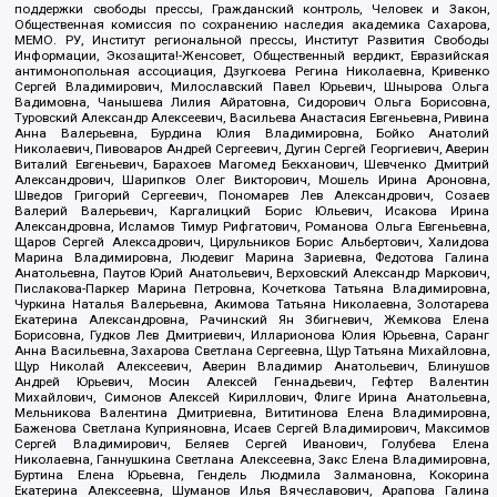
поддержки свободы прессы, Гражданский контроль, Человек и Закон,
Общественная комиссия по сохранению наследия академика Сахарова,
МЕМО. РУ, Институт региональной прессы, Институт Развития Свободы
Информации, Экозащита!-Женсовет, Общественный вердикт, Евразийская
антимонопольная ассоциация, Дзугкоева Регина Николаевна, Кривенко
Сергей Владимирович, Милославский Павел Юрьевич, Шнырова Ольга
Вадимовна, Чанышева Лилия Айратовна, Сидорович Ольга Борисовна,
Туровский Александр Алексеевич, Васильева Анастасия Евгеньевна, Ривина
Анна Валерьевна, Бурдина Юлия Владимировна, Бойко Анатолий
Николаевич, Пивоваров Андрей Сергеевич, Дугин Сергей Георгиевич, Аверин
Виталий Евгеньевич, Барахоев Магомед Бекханович, Шевченко Дмитрий
Александрович, Шарипков Олег Викторович, Мошель Ирина Ароновна,
Шведов Григорий Сергеевич, Пономарев Лев Александрович, Созаев
Валерий Валерьевич, Каргалицкий Борис Юльевич, Исакова Ирина
Александровна, Исламов Тимур Рифгатович, Романова Ольга Евгеньевна,
Щаров Сергей Алексадрович, Цирульников Борис Альбертович, Халидова
Марина Владимировна, Людевиг Марина Зариевна, Федотова Галина
Анатольевна, Паутов Юрий Анатольевич, Верховский Александр Маркович,
Пислакова-Паркер Марина Петровна, Кочеткова Татьяна Владимировна,
Чуркина Наталья Валерьевна, Акимова Татьяна Николаевна, Золотарева
Екатерина Александровна, Рачинский Ян Збигневич, Жемкова Елена
Борисовна, Гудков Лев Дмитриевич, Илларионова Юлия Юрьевна, Саранг
Анна Васильевна, Захарова Светлана Сергеевна, Щур Татьяна Михайловна,
Щур Николай Алексеевич, Аверин Владимир Анатольевич, Блинушов
Андрей Юрьевич, Мосин Алексей Геннадьевич, Гефтер Валентин
Михайлович, Симонов Алексей Кириллович, Флиге Ирина Анатольевна,
Мельникова Валентина Дмитриевна, Вититинова Елена Владимировна,
Баженова Светлана Куприяновна, Исаев Сергей Владимирович, Максимов
Сергей Владимирович, Беляев Сергей Иванович, Голубева Елена
Николаевна, Ганнушкина Светлана Алексеевна, Закс Елена Владимировна,
Буртина Елена Юрьевна, Гендель Людмила Залмановна, Кокорина
Екатерина Алексеевна, Шуманов Илья Вячеславович, Арапова Галина