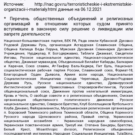
Источник:
http://nac.gov.ru/terroristicheskie-i-ekstremistskie-
organizacii-i-materialy.html
данные на
06.12.2021
* Перечень общественных объединений и религиозных
организаций в отношении которых судом принято
вступившее в законную силу решение о ликвидации или
запрете деятельности:
Национал-большевистская партия, ВЕК РА, Рада земли Кубанской Духовно
Родовой Державы Русь, организация Асгардская Славянская Община,
Община Капища Веды Перуна, Мужская Духовная Семинария Духовное
Учреждение, Нурджулар, К Богодержавию, Таблиги Джамаат, Свидетели
Иеговы, Русское национальное единство, Национал-социалистическое
общество, Джамаат мувахидов, Объединенный Вилайат Кабарды, Балкарии
и Карачая, Союз славян, Ат-Такфир Валь-Хиджра, Пит Буль, Национал-
социалистическая рабочая партия России, Славянский союз, Формат-18,
Благородный Орден Дьявола, Армия воли народа, Национальная
Социалистическая Инициатива города Череповца, Духовно-Родовая
Держава Русь, Русское национальное единство, Древнерусской
Инглистической церкви Православных Староверов-Инглингов, Русский
общенациональный союз, Движение против нелегальной иммиграции,
Кровь и Честь, О свободе совести и о религиозных объединениях, Омская
организация общественного политического движения Русское
национальное единство, Северное Братство, Клуб Болельщиков Футбольного
Клуба Динамо, Файзрахманисты, Мусульманская религиозная организация
п. Боровский Тюменского района Тюменской области, Община Коренного
Русского народа Щелковского района, Правый сектор, Украинская
национальная ассамблея – Украинская народная самооборона,
Украинская повстанческая армия, Тризуб им. Степана Бандеры, Братство,
Белый Крест, Misanthropic division, Религиозное объединение
последователей инглиизма, Народная Социальная Инициатива, TulaSkins,