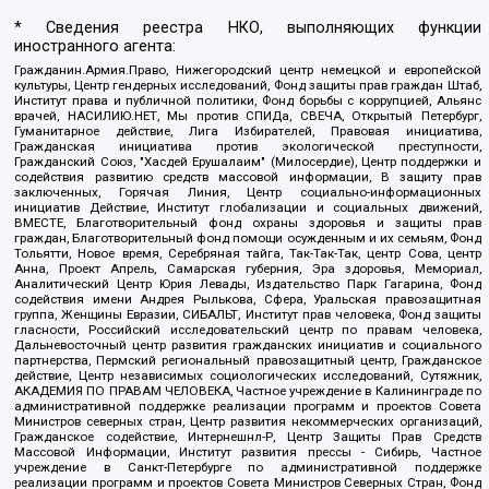
* Сведения реестра НКО, выполняющих функции
иностранного агента:
Гражданин.Армия.Право, Нижегородский центр немецкой и европейской
культуры, Центр гендерных исследований, Фонд защиты прав граждан Штаб,
Институт права и публичной политики, Фонд борьбы с коррупцией, Альянс
врачей, НАСИЛИЮ.НЕТ, Мы против СПИДа, СВЕЧА, Открытый Петербург,
Гуманитарное действие, Лига Избирателей, Правовая инициатива,
Гражданская инициатива против экологической преступности,
Гражданский Союз, "Хасдей Ерушалаим" (Милосердие), Центр поддержки и
содействия развитию средств массовой информации, В защиту прав
заключенных, Горячая Линия, Центр социально-информационных
инициатив Действие, Институт глобализации и социальных движений,
ВМЕСТЕ, Благотворительный фонд охраны здоровья и защиты прав
граждан, Благотворительный фонд помощи осужденным и их семьям, Фонд
Тольятти, Новое время, Серебряная тайга, Так-Так-Так, центр Сова, центр
Анна, Проект Апрель, Самарская губерния, Эра здоровья, Мемориал,
Аналитический Центр Юрия Левады, Издательство Парк Гагарина, Фонд
содействия имени Андрея Рылькова, Сфера, Уральская правозащитная
группа, Женщины Евразии, СИБАЛЬТ, Институт прав человека, Фонд защиты
гласности, Российский исследовательский центр по правам человека,
Дальневосточный центр развития гражданских инициатив и социального
партнерства, Пермский региональный правозащитный центр, Гражданское
действие, Центр независимых социологических исследований, Сутяжник,
АКАДЕМИЯ ПО ПРАВАМ ЧЕЛОВЕКА, Частное учреждение в Калининграде по
административной поддержке реализации программ и проектов Совета
Министров северных стран, Центр развития некоммерческих организаций,
Гражданское содействие, Интернешнл-Р, Центр Защиты Прав Средств
Массовой Информации, Институт развития прессы - Сибирь, Частное
учреждение в Санкт-Петербурге по административной поддержке
реализации программ и проектов Совета Министров Северных Стран, Фонд