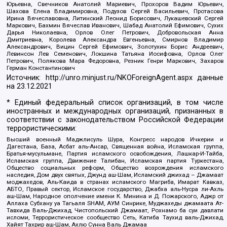
Юрьевна, Свечников Анатолий Мариевич, Прохоров Вадим Юрьевич,
Шахова Елена Владимировна, Подузов Сергей Васильевич, Протасова
Ирина Вячеславовна, Литинский Леонид Борисович, Лукашевский Сергей
Маркович, Бахмин Вячеслав Иванович, Шабад Анатолий Ефимович, Сухих
Дарья Николаевна, Орлов Олег Петрович, Добровольская Анна
Дмитриевна, Королева Александра Евгеньевна, Смирнов Владимир
Александрович, Вицин Сергей Ефимович, Золотухин Борис Андреевич,
Левинсон Лев Семенович, Локшина Татьяна Иосифовна, Орлов Олег
Петрович, Полякова Мара Федоровна, Резник Генри Маркович, Захаров
Герман Константинович
Источник:
http://unro.minjust.ru/NKOForeignAgent.aspx
данные
на
23.12.2021
* Единый федеральный список организаций, в том числе
иностранных и международных организаций, признанных в
соответствии с законодательством Российской Федерации
террористическими:
Высший военный Маджлисуль Шура, Конгресс народов Ичкерии и
Дагестана, База, Асбат аль-Ансар, Священная война, Исламская группа,
Братья-мусульмане, Партия исламского освобождения, Лашкар-И-Тайба,
Исламская группа, Движение Талибан, Исламская партия Туркестана,
Общество социальных реформ, Общество возрождения исламского
наследия, Дом двух святых, Джунд аш-Шам, Исламский джихад – Джамаат
моджахедов, Аль-Каида в странах исламского Магриба, Имарат Кавказ,
АБТО, Правый сектор, Исламское государство, Джабха аль-Нусра ли-Ахль
аш-Шам, Народное ополчение имени К. Минина и Д. Пожарского, Аджр от
Аллаха Субхану уа Тагьаля SHAM, АУМ Синрике, Муджахеды джамаата Ат-
Тавхида Валь-Джихад, Чистопольский Джамаат, Рохнамо ба суи давлати
исломи, Террористическое сообщество Сеть, Катиба Таухид валь-Джихад,
Хайят Тахрир аш-Шам, Ахлю Сунна Валь Джамаа