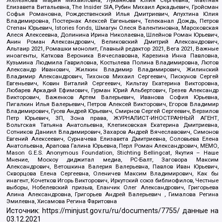
Елизавета Витальевна, The Insider SIA, Рубин Михаил Аркадьевич, Гройсман
Софья Романовна, Рождественский Илья Дмитриевич, Апухтина Юлия
Владимировна, Постернак Алексей Евгеньевич, Телеканал Дождь, Петров
Степан Юрьевич, Istories fonds, Шмагун Олеся Валентиновна, Мароховская
Алеся Алексеевна, Долинина Ирина Николаевна, Шлейнов Роман Юрьевич,
Анин Роман Александрович, Великовский Дмитрий Александрович,
Альтаир 2021, Ромашки монолит, Главный редактор 2021, Вега 2021, Важные
иноагенты, Каткова Вероника Вячеславовна, Карезина Инна Павловна,
Кузьмина Людмила Гавриловна, Костылева Полина Владимировна, Лютов
Александр Иванович, Жилкин Владимир Владимирович, Жилинский
Владимир Александрович, Тихонов Михаил Сергеевич, Пискунов Сергей
Евгеньевич, Ковин Виталий Сергеевич, Кильтау Екатерина Викторовна,
Любарев Аркадий Ефимович, Гурман Юрий Альбертович, Грезев Александр
Викторович, Важенков Артем Валерьевич, Иванова София Юрьевна,
Пигалкин Илья Валерьевич, Петров Алексей Викторович, Егоров Владимир
Владимирович, Гусев Андрей Юрьевич, Смирнов Сергей Сергеевич, Верзилов
Петр Юрьевич, ЗП, Зона права, ЖУРНАЛИСТ-ИНОСТРАННЫЙ АГЕНТ,
Вольтская Татьяна Анатольевна, Клепиковская Екатерина Дмитриевна,
Сотников Даниил Владимирович, Захаров Андрей Вячеславович, Симонов
Евгений Алексеевич, Сурначева Елизавета Дмитриевна, Соловьева Елена
Анатольевна, Арапова Галина Юрьевна, Перл Роман Александрович, МЕМО,
Mason G.E.S. Anonymous Foundation, Stichting Bellingcat, Якутия – Наше
Мнение, Москоу диджитал медиа, РС-Балт, Заговора Максим
Александрович, Ветошкина Валерия Валерьевна, Павлов Иван Юрьевич,
Скворцова Елена Сергеевна, Оленичев Максим Владимирович, Как бы
инагент, Кочетков Игорь Викторович, Иркутский союз библиофилов, Честные
выборы, Нобелевский призыв, Еланчик Олег Александрович, Григорьева
Алина Александровна, Григорьев Андрей Валерьевич , Гималова Регина
Эмилевна, Хисамова Регина Фаритовна
Источник:
https://minjust.gov.ru/ru/documents/7755/
данные на
03.12.2021