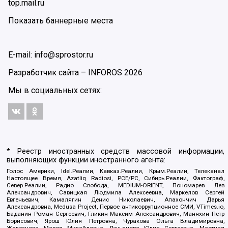
top.mail.ru
Показать баннерные места
E-mail: info@sprostor.ru
Разработчик сайта –
INFOROS
2026
Мы в социальных сетях:
* Реестр иностранных средств массовой информации,
выполняющих функции иностранного агента:
Голос Америки, Idel.Реалии, Кавказ.Реалии, Крым.Реалии, Телеканал
Настоящее Время, Azatliq Radiosi, PCE/PC, Сибирь.Реалии, Фактограф,
Север.Реалии, Радио Свобода, MEDIUM-ORIENT, Пономарев Лев
Александрович, Савицкая Людмила Алексеевна, Маркелов Сергей
Евгеньевич, Камалягин Денис Николаевич, Апахончич Дарья
Александровна, Medusa Project, Первое антикоррупционное СМИ, VTimes.io,
Баданин Роман Сергеевич, Гликин Максим Александрович, Маняхин Петр
Борисович, Ярош Юлия Петровна, Чуракова Ольга Владимировна,
Железнова Мария Михайловна, Лукьянова Юлия Сергеевна, Маетная