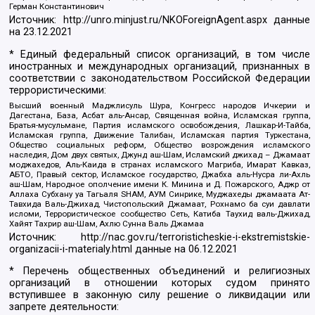
Герман Константинович
Источник:
http://unro.minjust.ru/NKOForeignAgent.aspx
данные
на
23.12.2021
* Единый федеральный список организаций, в том числе
иностранных и международных организаций, признанных в
соответствии с законодательством Российской Федерации
террористическими:
Высший военный Маджлисуль Шура, Конгресс народов Ичкерии и
Дагестана, База, Асбат аль-Ансар, Священная война, Исламская группа,
Братья-мусульмане, Партия исламского освобождения, Лашкар-И-Тайба,
Исламская группа, Движение Талибан, Исламская партия Туркестана,
Общество социальных реформ, Общество возрождения исламского
наследия, Дом двух святых, Джунд аш-Шам, Исламский джихад – Джамаат
моджахедов, Аль-Каида в странах исламского Магриба, Имарат Кавказ,
АБТО, Правый сектор, Исламское государство, Джабха аль-Нусра ли-Ахль
аш-Шам, Народное ополчение имени К. Минина и Д. Пожарского, Аджр от
Аллаха Субхану уа Тагьаля SHAM, АУМ Синрике, Муджахеды джамаата Ат-
Тавхида Валь-Джихад, Чистопольский Джамаат, Рохнамо ба суи давлати
исломи, Террористическое сообщество Сеть, Катиба Таухид валь-Джихад,
Хайят Тахрир аш-Шам, Ахлю Сунна Валь Джамаа
Источник:
http://nac.gov.ru/terroristicheskie-i-ekstremistskie-
organizacii-i-materialy.html
данные на
06.12.2021
* Перечень общественных объединений и религиозных
организаций в отношении которых судом принято
вступившее в законную силу решение о ликвидации или
запрете деятельности: