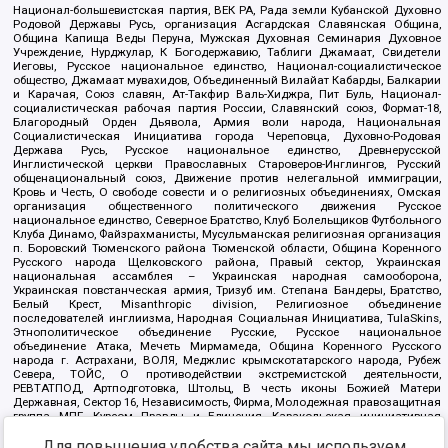
Национал-большевистская партия, ВЕК РА, Рада земли Кубанской Духовно
Родовой Державы Русь, организация Асгардская Славянская Община,
Община Капища Веды Перуна, Мужская Духовная Семинария Духовное
Учреждение, Нурджулар, К Богодержавию, Таблиги Джамаат, Свидетели
Иеговы, Русское национальное единство, Национал-социалистическое
общество, Джамаат мувахидов, Объединенный Вилайат Кабарды, Балкарии
и Карачая, Союз славян, Ат-Такфир Валь-Хиджра, Пит Буль, Национал-
социалистическая рабочая партия России, Славянский союз, Формат-18,
Благородный Орден Дьявола, Армия воли народа, Национальная
Социалистическая Инициатива города Череповца, Духовно-Родовая
Держава Русь, Русское национальное единство, Древнерусской
Инглистической церкви Православных Староверов-Инглингов, Русский
общенациональный союз, Движение против нелегальной иммиграции,
Кровь и Честь, О свободе совести и о религиозных объединениях, Омская
организация общественного политического движения Русское
национальное единство, Северное Братство, Клуб Болельщиков Футбольного
Клуба Динамо, Файзрахманисты, Мусульманская религиозная организация
п. Боровский Тюменского района Тюменской области, Община Коренного
Русского народа Щелковского района, Правый сектор, Украинская
национальная ассамблея – Украинская народная самооборона,
Украинская повстанческая армия, Тризуб им. Степана Бандеры, Братство,
Белый Крест, Misanthropic division, Религиозное объединение
последователей инглиизма, Народная Социальная Инициатива, TulaSkins,
Этнополитическое объединение Русские, Русское национальное
объединение Атака, Мечеть Мирмамеда, Община Коренного Русского
народа г. Астрахани, ВОЛЯ, Меджлис крымскотатарского народа, Рубеж
Севера, ТОЙС, О противодействии экстремистской деятельности,
РЕВТАТПОД, Артподготовка, Штольц, В честь иконы Божией Матери
Державная, Сектор 16, Независимость, Фирма, Молодежная правозащитная
группа МПГ, Курсом Правды и Единения, Каракольская инициативная
группа, Автоград Крю, Союз Славянских Сил Руси, Алля-Аят,
Для повышения удобства сайта мы используем
Благотворительный пансионат Ак Умут, Русская республика Русь,