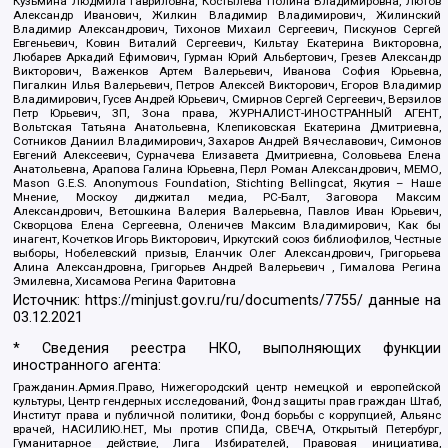
Кузьмина Людмила Гавриловна, Костылева Полина Владимировна, Лютов
Александр Иванович, Жилкин Владимир Владимирович, Жилинский
Владимир Александрович, Тихонов Михаил Сергеевич, Пискунов Сергей
Евгеньевич, Ковин Виталий Сергеевич, Кильтау Екатерина Викторовна,
Любарев Аркадий Ефимович, Гурман Юрий Альбертович, Грезев Александр
Викторович, Важенков Артем Валерьевич, Иванова София Юрьевна,
Пигалкин Илья Валерьевич, Петров Алексей Викторович, Егоров Владимир
Владимирович, Гусев Андрей Юрьевич, Смирнов Сергей Сергеевич, Верзилов
Петр Юрьевич, ЗП, Зона права, ЖУРНАЛИСТ-ИНОСТРАННЫЙ АГЕНТ,
Вольтская Татьяна Анатольевна, Клепиковская Екатерина Дмитриевна,
Сотников Даниил Владимирович, Захаров Андрей Вячеславович, Симонов
Евгений Алексеевич, Сурначева Елизавета Дмитриевна, Соловьева Елена
Анатольевна, Арапова Галина Юрьевна, Перл Роман Александрович, МЕМО,
Mason G.E.S. Anonymous Foundation, Stichting Bellingcat, Якутия – Наше
Мнение, Москоу диджитал медиа, РС-Балт, Заговора Максим
Александрович, Ветошкина Валерия Валерьевна, Павлов Иван Юрьевич,
Скворцова Елена Сергеевна, Оленичев Максим Владимирович, Как бы
инагент, Кочетков Игорь Викторович, Иркутский союз библиофилов, Честные
выборы, Нобелевский призыв, Еланчик Олег Александрович, Григорьева
Алина Александровна, Григорьев Андрей Валерьевич , Гималова Регина
Эмилевна, Хисамова Регина Фаритовна
Источник:
https://minjust.gov.ru/ru/documents/7755/
данные на
03.12.2021
* Сведения реестра НКО, выполняющих функции
иностранного агента:
Гражданин.Армия.Право, Нижегородский центр немецкой и европейской
культуры, Центр гендерных исследований, Фонд защиты прав граждан Штаб,
Институт права и публичной политики, Фонд борьбы с коррупцией, Альянс
врачей, НАСИЛИЮ.НЕТ, Мы против СПИДа, СВЕЧА, Открытый Петербург,
Гуманитарное действие, Лига Избирателей, Правовая инициатива,