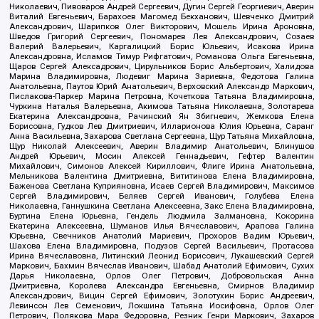
Николаевич, Пивоваров Андрей Сергеевич, Дугин Сергей Георгиевич, Аверин
Виталий Евгеньевич, Барахоев Магомед Бекханович, Шевченко Дмитрий
Александрович, Шарипков Олег Викторович, Мошель Ирина Ароновна,
Шведов Григорий Сергеевич, Пономарев Лев Александрович, Созаев
Валерий Валерьевич, Каргалицкий Борис Юльевич, Исакова Ирина
Александровна, Исламов Тимур Рифгатович, Романова Ольга Евгеньевна,
Щаров Сергей Алексадрович, Цирульников Борис Альбертович, Халидова
Марина Владимировна, Людевиг Марина Зариевна, Федотова Галина
Анатольевна, Паутов Юрий Анатольевич, Верховский Александр Маркович,
Пислакова-Паркер Марина Петровна, Кочеткова Татьяна Владимировна,
Чуркина Наталья Валерьевна, Акимова Татьяна Николаевна, Золотарева
Екатерина Александровна, Рачинский Ян Збигневич, Жемкова Елена
Борисовна, Гудков Лев Дмитриевич, Илларионова Юлия Юрьевна, Саранг
Анна Васильевна, Захарова Светлана Сергеевна, Щур Татьяна Михайловна,
Щур Николай Алексеевич, Аверин Владимир Анатольевич, Блинушов
Андрей Юрьевич, Мосин Алексей Геннадьевич, Гефтер Валентин
Михайлович, Симонов Алексей Кириллович, Флиге Ирина Анатольевна,
Мельникова Валентина Дмитриевна, Вититинова Елена Владимировна,
Баженова Светлана Куприяновна, Исаев Сергей Владимирович, Максимов
Сергей Владимирович, Беляев Сергей Иванович, Голубева Елена
Николаевна, Ганнушкина Светлана Алексеевна, Закс Елена Владимировна,
Буртина Елена Юрьевна, Гендель Людмила Залмановна, Кокорина
Екатерина Алексеевна, Шуманов Илья Вячеславович, Арапова Галина
Юрьевна, Свечников Анатолий Мариевич, Прохоров Вадим Юрьевич,
Шахова Елена Владимировна, Подузов Сергей Васильевич, Протасова
Ирина Вячеславовна, Литинский Леонид Борисович, Лукашевский Сергей
Маркович, Бахмин Вячеслав Иванович, Шабад Анатолий Ефимович, Сухих
Дарья Николаевна, Орлов Олег Петрович, Добровольская Анна
Дмитриевна, Королева Александра Евгеньевна, Смирнов Владимир
Александрович, Вицин Сергей Ефимович, Золотухин Борис Андреевич,
Левинсон Лев Семенович, Локшина Татьяна Иосифовна, Орлов Олег
Петрович, Полякова Мара Федоровна, Резник Генри Маркович, Захаров