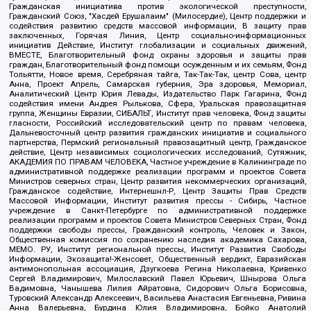
Гражданская инициатива против экологической преступности,
Гражданский Союз, "Хасдей Ерушалаим" (Милосердие), Центр поддержки и
содействия развитию средств массовой информации, В защиту прав
заключенных, Горячая Линия, Центр социально-информационных
инициатив Действие, Институт глобализации и социальных движений,
ВМЕСТЕ, Благотворительный фонд охраны здоровья и защиты прав
граждан, Благотворительный фонд помощи осужденным и их семьям, Фонд
Тольятти, Новое время, Серебряная тайга, Так-Так-Так, центр Сова, центр
Анна, Проект Апрель, Самарская губерния, Эра здоровья, Мемориал,
Аналитический Центр Юрия Левады, Издательство Парк Гагарина, Фонд
содействия имени Андрея Рылькова, Сфера, Уральская правозащитная
группа, Женщины Евразии, СИБАЛЬТ, Институт прав человека, Фонд защиты
гласности, Российский исследовательский центр по правам человека,
Дальневосточный центр развития гражданских инициатив и социального
партнерства, Пермский региональный правозащитный центр, Гражданское
действие, Центр независимых социологических исследований, Сутяжник,
АКАДЕМИЯ ПО ПРАВАМ ЧЕЛОВЕКА, Частное учреждение в Калининграде по
административной поддержке реализации программ и проектов Совета
Министров северных стран, Центр развития некоммерческих организаций,
Гражданское содействие, Интернешнл-Р, Центр Защиты Прав Средств
Массовой Информации, Институт развития прессы - Сибирь, Частное
учреждение в Санкт-Петербурге по административной поддержке
реализации программ и проектов Совета Министров Северных Стран, Фонд
поддержки свободы прессы, Гражданский контроль, Человек и Закон,
Общественная комиссия по сохранению наследия академика Сахарова,
МЕМО. РУ, Институт региональной прессы, Институт Развития Свободы
Информации, Экозащита!-Женсовет, Общественный вердикт, Евразийская
антимонопольная ассоциация, Дзугкоева Регина Николаевна, Кривенко
Сергей Владимирович, Милославский Павел Юрьевич, Шнырова Ольга
Вадимовна, Чанышева Лилия Айратовна, Сидорович Ольга Борисовна,
Туровский Александр Алексеевич, Васильева Анастасия Евгеньевна, Ривина
Анна Валерьевна, Бурдина Юлия Владимировна, Бойко Анатолий