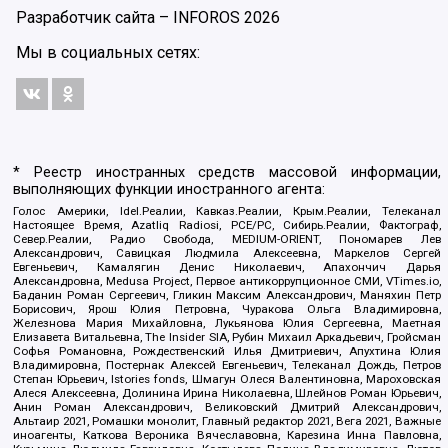
Разработчик сайта –
INFOROS
2026
Мы в социальных сетях:
* Реестр иностранных средств массовой информации,
выполняющих функции иностранного агента:
Голос Америки, Idel.Реалии, Кавказ.Реалии, Крым.Реалии, Телеканал
Настоящее Время, Azatliq Radiosi, PCE/PC, Сибирь.Реалии, Фактограф,
Север.Реалии, Радио Свобода, MEDIUM-ORIENT, Пономарев Лев
Александрович, Савицкая Людмила Алексеевна, Маркелов Сергей
Евгеньевич, Камалягин Денис Николаевич, Апахончич Дарья
Александровна, Medusa Project, Первое антикоррупционное СМИ, VTimes.io,
Баданин Роман Сергеевич, Гликин Максим Александрович, Маняхин Петр
Борисович, Ярош Юлия Петровна, Чуракова Ольга Владимировна,
Железнова Мария Михайловна, Лукьянова Юлия Сергеевна, Маетная
Елизавета Витальевна, The Insider SIA, Рубин Михаил Аркадьевич, Гройсман
Софья Романовна, Рождественский Илья Дмитриевич, Апухтина Юлия
Владимировна, Постернак Алексей Евгеньевич, Телеканал Дождь, Петров
Степан Юрьевич, Istories fonds, Шмагун Олеся Валентиновна, Мароховская
Алеся Алексеевна, Долинина Ирина Николаевна, Шлейнов Роман Юрьевич,
Анин Роман Александрович, Великовский Дмитрий Александрович,
Альтаир 2021, Ромашки монолит, Главный редактор 2021, Вега 2021, Важные
иноагенты, Каткова Вероника Вячеславовна, Карезина Инна Павловна,