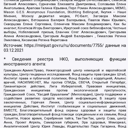
Евгений Алексеевич, Сурначева Елизавета Дмитриевна, Соловьева Елена
Анатольевна, Арапова Галина Юрьевна, Перл Роман Александрович, МЕМО,
Mason G.E.S. Anonymous Foundation, Stichting Bellingcat, Якутия – Наше
Мнение, Москоу диджитал медиа, РС-Балт, Заговора Максим
Александрович, Ветошкина Валерия Валерьевна, Павлов Иван Юрьевич,
Скворцова Елена Сергеевна, Оленичев Максим Владимирович, Как бы
инагент, Кочетков Игорь Викторович, Иркутский союз библиофилов, Честные
выборы, Нобелевский призыв, Еланчик Олег Александрович, Григорьева
Алина Александровна, Григорьев Андрей Валерьевич , Гималова Регина
Эмилевна, Хисамова Регина Фаритовна
Источник:
https://minjust.gov.ru/ru/documents/7755/
данные на
03.12.2021
* Сведения реестра НКО, выполняющих функции
иностранного агента:
Гражданин.Армия.Право, Нижегородский центр немецкой и европейской
культуры, Центр гендерных исследований, Фонд защиты прав граждан Штаб,
Институт права и публичной политики, Фонд борьбы с коррупцией, Альянс
врачей, НАСИЛИЮ.НЕТ, Мы против СПИДа, СВЕЧА, Открытый Петербург,
Гуманитарное действие, Лига Избирателей, Правовая инициатива,
Гражданская инициатива против экологической преступности,
Гражданский Союз, "Хасдей Ерушалаим" (Милосердие), Центр поддержки и
содействия развитию средств массовой информации, В защиту прав
заключенных, Горячая Линия, Центр социально-информационных
инициатив Действие, Институт глобализации и социальных движений,
ВМЕСТЕ, Благотворительный фонд охраны здоровья и защиты прав
граждан, Благотворительный фонд помощи осужденным и их семьям, Фонд
Тольятти, Новое время, Серебряная тайга, Так-Так-Так, центр Сова, центр
Анна, Проект Апрель, Самарская губерния, Эра здоровья, Мемориал,
Аналитический Центр Юрия Левады, Издательство Парк Гагарина, Фонд