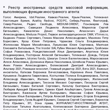
* Реестр иностранных средств массовой информации,
выполняющих функции иностранного агента:
Голос Америки, Idel.Реалии, Кавказ.Реалии, Крым.Реалии, Телеканал
Настоящее Время, Azatliq Radiosi, PCE/PC, Сибирь.Реалии, Фактограф,
Север.Реалии, Радио Свобода, MEDIUM-ORIENT, Пономарев Лев
Александрович, Савицкая Людмила Алексеевна, Маркелов Сергей
Евгеньевич, Камалягин Денис Николаевич, Апахончич Дарья
Александровна, Medusa Project, Первое антикоррупционное СМИ, VTimes.io,
Баданин Роман Сергеевич, Гликин Максим Александрович, Маняхин Петр
Борисович, Ярош Юлия Петровна, Чуракова Ольга Владимировна,
Железнова Мария Михайловна, Лукьянова Юлия Сергеевна, Маетная
Елизавета Витальевна, The Insider SIA, Рубин Михаил Аркадьевич, Гройсман
Софья Романовна, Рождественский Илья Дмитриевич, Апухтина Юлия
Владимировна, Постернак Алексей Евгеньевич, Телеканал Дождь, Петров
Степан Юрьевич, Istories fonds, Шмагун Олеся Валентиновна, Мароховская
Алеся Алексеевна, Долинина Ирина Николаевна, Шлейнов Роман Юрьевич,
Анин Роман Александрович, Великовский Дмитрий Александрович,
Альтаир 2021, Ромашки монолит, Главный редактор 2021, Вега 2021, Важные
иноагенты, Каткова Вероника Вячеславовна, Карезина Инна Павловна,
Кузьмина Людмила Гавриловна, Костылева Полина Владимировна, Лютов
Александр Иванович, Жилкин Владимир Владимирович, Жилинский
Владимир Александрович, Тихонов Михаил Сергеевич, Пискунов Сергей
Евгеньевич, Ковин Виталий Сергеевич, Кильтау Екатерина Викторовна,
Любарев Аркадий Ефимович, Гурман Юрий Альбертович, Грезев Александр
Викторович, Важенков Артем Валерьевич, Иванова София Юрьевна,
Пигалкин Илья Валерьевич, Петров Алексей Викторович, Егоров Владимир
Владимирович, Гусев Андрей Юрьевич, Смирнов Сергей Сергеевич, Верзилов
Петр Юрьевич, ЗП, Зона права, ЖУРНАЛИСТ-ИНОСТРАННЫЙ АГЕНТ,
Вольтская Татьяна Анатольевна, Клепиковская Екатерина Дмитриевна,
Сотников Даниил Владимирович, Захаров Андрей Вячеславович, Симонов