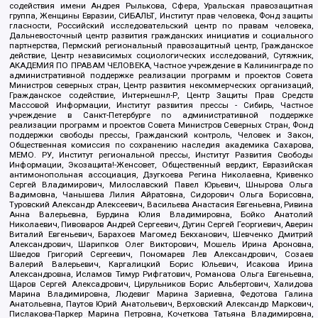
содействия имени Андрея Рылькова, Сфера, Уральская правозащитная
группа, Женщины Евразии, СИБАЛЬТ, Институт прав человека, Фонд защиты
гласности, Российский исследовательский центр по правам человека,
Дальневосточный центр развития гражданских инициатив и социального
партнерства, Пермский региональный правозащитный центр, Гражданское
действие, Центр независимых социологических исследований, Сутяжник,
АКАДЕМИЯ ПО ПРАВАМ ЧЕЛОВЕКА, Частное учреждение в Калининграде по
административной поддержке реализации программ и проектов Совета
Министров северных стран, Центр развития некоммерческих организаций,
Гражданское содействие, Интернешнл-Р, Центр Защиты Прав Средств
Массовой Информации, Институт развития прессы - Сибирь, Частное
учреждение в Санкт-Петербурге по административной поддержке
реализации программ и проектов Совета Министров Северных Стран, Фонд
поддержки свободы прессы, Гражданский контроль, Человек и Закон,
Общественная комиссия по сохранению наследия академика Сахарова,
МЕМО. РУ, Институт региональной прессы, Институт Развития Свободы
Информации, Экозащита!-Женсовет, Общественный вердикт, Евразийская
антимонопольная ассоциация, Дзугкоева Регина Николаевна, Кривенко
Сергей Владимирович, Милославский Павел Юрьевич, Шнырова Ольга
Вадимовна, Чанышева Лилия Айратовна, Сидорович Ольга Борисовна,
Туровский Александр Алексеевич, Васильева Анастасия Евгеньевна, Ривина
Анна Валерьевна, Бурдина Юлия Владимировна, Бойко Анатолий
Николаевич, Пивоваров Андрей Сергеевич, Дугин Сергей Георгиевич, Аверин
Виталий Евгеньевич, Барахоев Магомед Бекханович, Шевченко Дмитрий
Александрович, Шарипков Олег Викторович, Мошель Ирина Ароновна,
Шведов Григорий Сергеевич, Пономарев Лев Александрович, Созаев
Валерий Валерьевич, Каргалицкий Борис Юльевич, Исакова Ирина
Александровна, Исламов Тимур Рифгатович, Романова Ольга Евгеньевна,
Щаров Сергей Алексадрович, Цирульников Борис Альбертович, Халидова
Марина Владимировна, Людевиг Марина Зариевна, Федотова Галина
Анатольевна, Паутов Юрий Анатольевич, Верховский Александр Маркович,
Пислакова-Паркер Марина Петровна, Кочеткова Татьяна Владимировна,