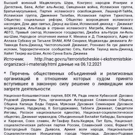
Высший военный Маджлисуль Шура, Конгресс народов Ичкерии и
Дагестана, База, Асбат аль-Ансар, Священная война, Исламская группа,
Братья-мусульмане, Партия исламского освобождения, Лашкар-И-Тайба,
Исламская группа, Движение Талибан, Исламская партия Туркестана,
Общество социальных реформ, Общество возрождения исламского
наследия, Дом двух святых, Джунд аш-Шам, Исламский джихад – Джамаат
моджахедов, Аль-Каида в странах исламского Магриба, Имарат Кавказ,
АБТО, Правый сектор, Исламское государство, Джабха аль-Нусра ли-Ахль
аш-Шам, Народное ополчение имени К. Минина и Д. Пожарского, Аджр от
Аллаха Субхану уа Тагьаля SHAM, АУМ Синрике, Муджахеды джамаата Ат-
Тавхида Валь-Джихад, Чистопольский Джамаат, Рохнамо ба суи давлати
исломи, Террористическое сообщество Сеть, Катиба Таухид валь-Джихад,
Хайят Тахрир аш-Шам, Ахлю Сунна Валь Джамаа
Источник:
http://nac.gov.ru/terroristicheskie-i-ekstremistskie-
organizacii-i-materialy.html
данные на
06.12.2021
* Перечень общественных объединений и религиозных
организаций в отношении которых судом принято
вступившее в законную силу решение о ликвидации или
запрете деятельности:
Национал-большевистская партия, ВЕК РА, Рада земли Кубанской Духовно
Родовой Державы Русь, организация Асгардская Славянская Община,
Община Капища Веды Перуна, Мужская Духовная Семинария Духовное
Учреждение, Нурджулар, К Богодержавию, Таблиги Джамаат, Свидетели
Иеговы, Русское национальное единство, Национал-социалистическое
общество, Джамаат мувахидов, Объединенный Вилайат Кабарды, Балкарии
и Карачая, Союз славян, Ат-Такфир Валь-Хиджра, Пит Буль, Национал-
социалистическая рабочая партия России, Славянский союз, Формат-18,
Благородный Орден Дьявола, Армия воли народа, Национальная
Социалистическая Инициатива города Череповца, Духовно-Родовая