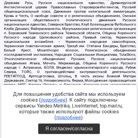
Держава Русь, Русское национальное единство, Древнерусской
Инглистической церкви Православных Староверов-Инглингов, Русский
общенациональный союз, Движение против нелегальной иммиграции,
Кровь и Честь, О свободе совести и о религиозных объединениях, Омская
организация общественного политического движения Русское
национальное единство, Северное Братство, Клуб Болельщиков Футбольного
Клуба Динамо, Файзрахманисты, Мусульманская религиозная организация
п. Боровский Тюменского района Тюменской области, Община Коренного
Русского народа Щелковского района, Правый сектор, Украинская
национальная ассамблея – Украинская народная самооборона,
Украинская повстанческая армия, Тризуб им. Степана Бандеры, Братство,
Белый Крест, Misanthropic division, Религиозное объединение
последователей инглиизма, Народная Социальная Инициатива, TulaSkins,
Этнополитическое объединение Русские, Русское национальное
объединение Атака, Мечеть Мирмамеда, Община Коренного Русского
народа г. Астрахани, ВОЛЯ, Меджлис крымскотатарского народа, Рубеж
Севера, ТОЙС, О противодействии экстремистской деятельности,
РЕВТАТПОД, Артподготовка, Штольц, В честь иконы Божией Матери
Державная, Сектор 16, Независимость, Фирма, Молодежная правозащитная
группа МПГ, Курсом Правды и Единения, Каракольская инициативная
группа, Автоград Крю, Союз Славянских Сил Руси, Алля-Аят,
Для повышения удобства сайта мы используем
Благотворительный пансионат Ак Умут, Русская республика Русь,
Арестантское уголовное единство, Башкорт, Нация и свобода, W.H.С., Фалунь
cookies (
подробнее
). К сайту подключены
Дафа, Иртыш Ultras, Русский Патриотический клуб-Новокузнецк/РПК,
сервисы Yandex.Metrika, LiveInternet, top.mail.ru,
Сибирский державный союз, Фонд борьбы с коррупцией, Фонд защиты прав
граждан, Штабы Навального, Совет граждан СССР Прикубанского округа г.
которые также используют файлы cookies
Краснодара
(
подробнее
).
Источник:
https://minjust.gov.ru/ru/documents/7822/
данные на
08.12.2021
Я согласен/согласна