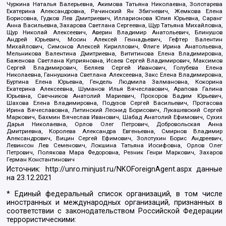
Чуркина Наталья Валерьевна, Акимова Татьяна Николаевна, Золотарева
Екатерина Александровна, Рачинский Ян Збигневич, Жемкова Елена
Борисовна, Гудков Лев Дмитриевич, Илларионова Юлия Юрьевна, Саранг
Анна Васильевна, Захарова Светлана Сергеевна, Щур Татьяна Михайловна,
Щур Николай Алексеевич, Аверин Владимир Анатольевич, Блинушов
Андрей Юрьевич, Мосин Алексей Геннадьевич, Гефтер Валентин
Михайлович, Симонов Алексей Кириллович, Флиге Ирина Анатольевна,
Мельникова Валентина Дмитриевна, Вититинова Елена Владимировна,
Баженова Светлана Куприяновна, Исаев Сергей Владимирович, Максимов
Сергей Владимирович, Беляев Сергей Иванович, Голубева Елена
Николаевна, Ганнушкина Светлана Алексеевна, Закс Елена Владимировна,
Буртина Елена Юрьевна, Гендель Людмила Залмановна, Кокорина
Екатерина Алексеевна, Шуманов Илья Вячеславович, Арапова Галина
Юрьевна, Свечников Анатолий Мариевич, Прохоров Вадим Юрьевич,
Шахова Елена Владимировна, Подузов Сергей Васильевич, Протасова
Ирина Вячеславовна, Литинский Леонид Борисович, Лукашевский Сергей
Маркович, Бахмин Вячеслав Иванович, Шабад Анатолий Ефимович, Сухих
Дарья Николаевна, Орлов Олег Петрович, Добровольская Анна
Дмитриевна, Королева Александра Евгеньевна, Смирнов Владимир
Александрович, Вицин Сергей Ефимович, Золотухин Борис Андреевич,
Левинсон Лев Семенович, Локшина Татьяна Иосифовна, Орлов Олег
Петрович, Полякова Мара Федоровна, Резник Генри Маркович, Захаров
Герман Константинович
Источник:
http://unro.minjust.ru/NKOForeignAgent.aspx
данные
на
23.12.2021
* Единый федеральный список организаций, в том числе
иностранных и международных организаций, признанных в
соответствии с законодательством Российской Федерации
террористическими: