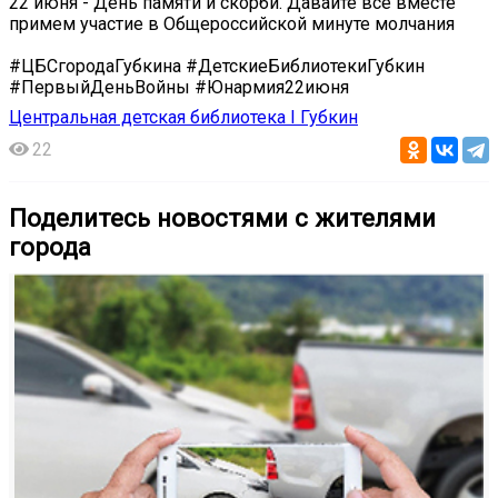
22 июня - День памяти и скорби. Давайте все вместе
примем участие в Общероссийской минуте молчания
#ЦБСгородаГубкина #ДетскиеБиблиотекиГубкин
#ПервыйДеньВойны #Юнармия22июня
Центральная детская библиотека I Губкин
22
Поделитесь новостями с жителями
города