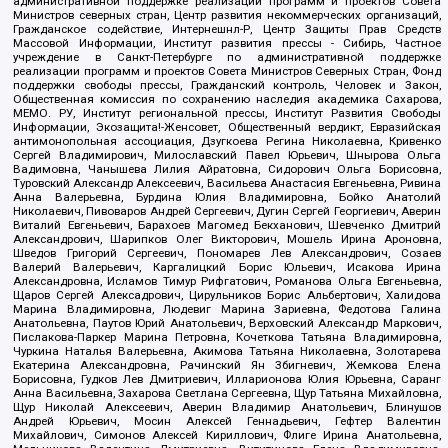
административной поддержке реализации программ и проектов Совета
Министров северных стран, Центр развития некоммерческих организаций,
Гражданское содействие, Интернешнл-Р, Центр Защиты Прав Средств
Массовой Информации, Институт развития прессы - Сибирь, Частное
учреждение в Санкт-Петербурге по административной поддержке
реализации программ и проектов Совета Министров Северных Стран, Фонд
поддержки свободы прессы, Гражданский контроль, Человек и Закон,
Общественная комиссия по сохранению наследия академика Сахарова,
МЕМО. РУ, Институт региональной прессы, Институт Развития Свободы
Информации, Экозащита!-Женсовет, Общественный вердикт, Евразийская
антимонопольная ассоциация, Дзугкоева Регина Николаевна, Кривенко
Сергей Владимирович, Милославский Павел Юрьевич, Шнырова Ольга
Вадимовна, Чанышева Лилия Айратовна, Сидорович Ольга Борисовна,
Туровский Александр Алексеевич, Васильева Анастасия Евгеньевна, Ривина
Анна Валерьевна, Бурдина Юлия Владимировна, Бойко Анатолий
Николаевич, Пивоваров Андрей Сергеевич, Дугин Сергей Георгиевич, Аверин
Виталий Евгеньевич, Барахоев Магомед Бекханович, Шевченко Дмитрий
Александрович, Шарипков Олег Викторович, Мошель Ирина Ароновна,
Шведов Григорий Сергеевич, Пономарев Лев Александрович, Созаев
Валерий Валерьевич, Каргалицкий Борис Юльевич, Исакова Ирина
Александровна, Исламов Тимур Рифгатович, Романова Ольга Евгеньевна,
Щаров Сергей Алексадрович, Цирульников Борис Альбертович, Халидова
Марина Владимировна, Людевиг Марина Зариевна, Федотова Галина
Анатольевна, Паутов Юрий Анатольевич, Верховский Александр Маркович,
Пислакова-Паркер Марина Петровна, Кочеткова Татьяна Владимировна,
Чуркина Наталья Валерьевна, Акимова Татьяна Николаевна, Золотарева
Екатерина Александровна, Рачинский Ян Збигневич, Жемкова Елена
Борисовна, Гудков Лев Дмитриевич, Илларионова Юлия Юрьевна, Саранг
Анна Васильевна, Захарова Светлана Сергеевна, Щур Татьяна Михайловна,
Щур Николай Алексеевич, Аверин Владимир Анатольевич, Блинушов
Андрей Юрьевич, Мосин Алексей Геннадьевич, Гефтер Валентин
Михайлович, Симонов Алексей Кириллович, Флиге Ирина Анатольевна,