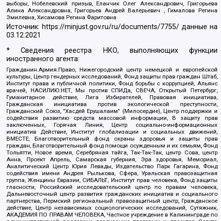
выборы, Нобелевский призыв, Еланчик Олег Александрович, Григорьева
Алина Александровна, Григорьев Андрей Валерьевич , Гималова Регина
Эмилевна, Хисамова Регина Фаритовна
Источник:
https://minjust.gov.ru/ru/documents/7755/
данные на
03.12.2021
* Сведения реестра НКО, выполняющих функции
иностранного агента:
Гражданин.Армия.Право, Нижегородский центр немецкой и европейской
культуры, Центр гендерных исследований, Фонд защиты прав граждан Штаб,
Институт права и публичной политики, Фонд борьбы с коррупцией, Альянс
врачей, НАСИЛИЮ.НЕТ, Мы против СПИДа, СВЕЧА, Открытый Петербург,
Гуманитарное действие, Лига Избирателей, Правовая инициатива,
Гражданская инициатива против экологической преступности,
Гражданский Союз, "Хасдей Ерушалаим" (Милосердие), Центр поддержки и
содействия развитию средств массовой информации, В защиту прав
заключенных, Горячая Линия, Центр социально-информационных
инициатив Действие, Институт глобализации и социальных движений,
ВМЕСТЕ, Благотворительный фонд охраны здоровья и защиты прав
граждан, Благотворительный фонд помощи осужденным и их семьям, Фонд
Тольятти, Новое время, Серебряная тайга, Так-Так-Так, центр Сова, центр
Анна, Проект Апрель, Самарская губерния, Эра здоровья, Мемориал,
Аналитический Центр Юрия Левады, Издательство Парк Гагарина, Фонд
содействия имени Андрея Рылькова, Сфера, Уральская правозащитная
группа, Женщины Евразии, СИБАЛЬТ, Институт прав человека, Фонд защиты
гласности, Российский исследовательский центр по правам человека,
Дальневосточный центр развития гражданских инициатив и социального
партнерства, Пермский региональный правозащитный центр, Гражданское
действие, Центр независимых социологических исследований, Сутяжник,
АКАДЕМИЯ ПО ПРАВАМ ЧЕЛОВЕКА, Частное учреждение в Калининграде по