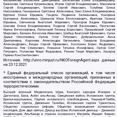
Мельникова Валентина Дмитриевна, Вититинова Елена Владимировна,
Баженова Светлана Куприяновна, Исаев Сергей Владимирович, Максимов
Сергей Владимирович, Беляев Сергей Иванович, Голубева Елена
Николаевна, Ганнушкина Светлана Алексеевна, Закс Елена Владимировна,
Буртина Елена Юрьевна, Гендель Людмила Залмановна, Кокорина
Екатерина Алексеевна, Шуманов Илья Вячеславович, Арапова Галина
Юрьевна, Свечников Анатолий Мариевич, Прохоров Вадим Юрьевич,
Шахова Елена Владимировна, Подузов Сергей Васильевич, Протасова
Ирина Вячеславовна, Литинский Леонид Борисович, Лукашевский Сергей
Маркович, Бахмин Вячеслав Иванович, Шабад Анатолий Ефимович, Сухих
Дарья Николаевна, Орлов Олег Петрович, Добровольская Анна
Дмитриевна, Королева Александра Евгеньевна, Смирнов Владимир
Александрович, Вицин Сергей Ефимович, Золотухин Борис Андреевич,
Левинсон Лев Семенович, Локшина Татьяна Иосифовна, Орлов Олег
Петрович, Полякова Мара Федоровна, Резник Генри Маркович, Захаров
Герман Константинович
Источник:
http://unro.minjust.ru/NKOForeignAgent.aspx
данные
на
23.12.2021
* Единый федеральный список организаций, в том числе
иностранных и международных организаций, признанных в
соответствии с законодательством Российской Федерации
террористическими:
Высший военный Маджлисуль Шура, Конгресс народов Ичкерии и
Дагестана, База, Асбат аль-Ансар, Священная война, Исламская группа,
Братья-мусульмане, Партия исламского освобождения, Лашкар-И-Тайба,
Исламская группа, Движение Талибан, Исламская партия Туркестана,
Общество социальных реформ, Общество возрождения исламского
наследия, Дом двух святых, Джунд аш-Шам, Исламский джихад – Джамаат
моджахедов, Аль-Каида в странах исламского Магриба, Имарат Кавказ,