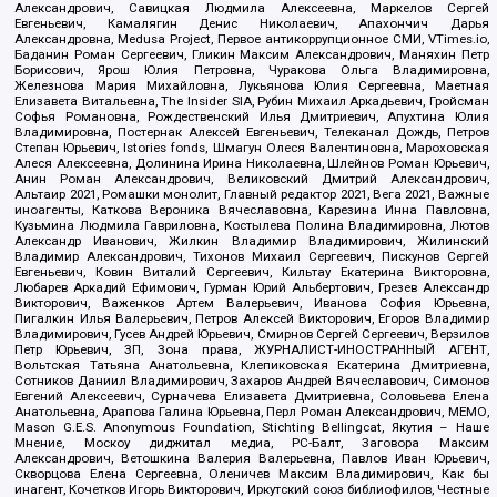
Александрович, Савицкая Людмила Алексеевна, Маркелов Сергей
Евгеньевич, Камалягин Денис Николаевич, Апахончич Дарья
Александровна, Medusa Project, Первое антикоррупционное СМИ, VTimes.io,
Баданин Роман Сергеевич, Гликин Максим Александрович, Маняхин Петр
Борисович, Ярош Юлия Петровна, Чуракова Ольга Владимировна,
Железнова Мария Михайловна, Лукьянова Юлия Сергеевна, Маетная
Елизавета Витальевна, The Insider SIA, Рубин Михаил Аркадьевич, Гройсман
Софья Романовна, Рождественский Илья Дмитриевич, Апухтина Юлия
Владимировна, Постернак Алексей Евгеньевич, Телеканал Дождь, Петров
Степан Юрьевич, Istories fonds, Шмагун Олеся Валентиновна, Мароховская
Алеся Алексеевна, Долинина Ирина Николаевна, Шлейнов Роман Юрьевич,
Анин Роман Александрович, Великовский Дмитрий Александрович,
Альтаир 2021, Ромашки монолит, Главный редактор 2021, Вега 2021, Важные
иноагенты, Каткова Вероника Вячеславовна, Карезина Инна Павловна,
Кузьмина Людмила Гавриловна, Костылева Полина Владимировна, Лютов
Александр Иванович, Жилкин Владимир Владимирович, Жилинский
Владимир Александрович, Тихонов Михаил Сергеевич, Пискунов Сергей
Евгеньевич, Ковин Виталий Сергеевич, Кильтау Екатерина Викторовна,
Любарев Аркадий Ефимович, Гурман Юрий Альбертович, Грезев Александр
Викторович, Важенков Артем Валерьевич, Иванова София Юрьевна,
Пигалкин Илья Валерьевич, Петров Алексей Викторович, Егоров Владимир
Владимирович, Гусев Андрей Юрьевич, Смирнов Сергей Сергеевич, Верзилов
Петр Юрьевич, ЗП, Зона права, ЖУРНАЛИСТ-ИНОСТРАННЫЙ АГЕНТ,
Вольтская Татьяна Анатольевна, Клепиковская Екатерина Дмитриевна,
Сотников Даниил Владимирович, Захаров Андрей Вячеславович, Симонов
Евгений Алексеевич, Сурначева Елизавета Дмитриевна, Соловьева Елена
Анатольевна, Арапова Галина Юрьевна, Перл Роман Александрович, МЕМО,
Mason G.E.S. Anonymous Foundation, Stichting Bellingcat, Якутия – Наше
Мнение, Москоу диджитал медиа, РС-Балт, Заговора Максим
Александрович, Ветошкина Валерия Валерьевна, Павлов Иван Юрьевич,
Скворцова Елена Сергеевна, Оленичев Максим Владимирович, Как бы
инагент, Кочетков Игорь Викторович, Иркутский союз библиофилов, Честные