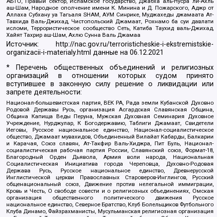
АБТО, Правый сектор, Исламское государство, Джабха аль-Нусра ли-Ахль
аш-Шам, Народное ополчение имени К. Минина и Д. Пожарского, Аджр от
Аллаха Субхану уа Тагьаля SHAM, АУМ Синрике, Муджахеды джамаата Ат-
Тавхида Валь-Джихад, Чистопольский Джамаат, Рохнамо ба суи давлати
исломи, Террористическое сообщество Сеть, Катиба Таухид валь-Джихад,
Хайят Тахрир аш-Шам, Ахлю Сунна Валь Джамаа
Источник:
http://nac.gov.ru/terroristicheskie-i-ekstremistskie-
organizacii-i-materialy.html
данные на
06.12.2021
* Перечень общественных объединений и религиозных
организаций в отношении которых судом принято
вступившее в законную силу решение о ликвидации или
запрете деятельности:
Национал-большевистская партия, ВЕК РА, Рада земли Кубанской Духовно
Родовой Державы Русь, организация Асгардская Славянская Община,
Община Капища Веды Перуна, Мужская Духовная Семинария Духовное
Учреждение, Нурджулар, К Богодержавию, Таблиги Джамаат, Свидетели
Иеговы, Русское национальное единство, Национал-социалистическое
общество, Джамаат мувахидов, Объединенный Вилайат Кабарды, Балкарии
и Карачая, Союз славян, Ат-Такфир Валь-Хиджра, Пит Буль, Национал-
социалистическая рабочая партия России, Славянский союз, Формат-18,
Благородный Орден Дьявола, Армия воли народа, Национальная
Социалистическая Инициатива города Череповца, Духовно-Родовая
Держава Русь, Русское национальное единство, Древнерусской
Инглистической церкви Православных Староверов-Инглингов, Русский
общенациональный союз, Движение против нелегальной иммиграции,
Кровь и Честь, О свободе совести и о религиозных объединениях, Омская
организация общественного политического движения Русское
национальное единство, Северное Братство, Клуб Болельщиков Футбольного
Клуба Динамо, Файзрахманисты, Мусульманская религиозная организация